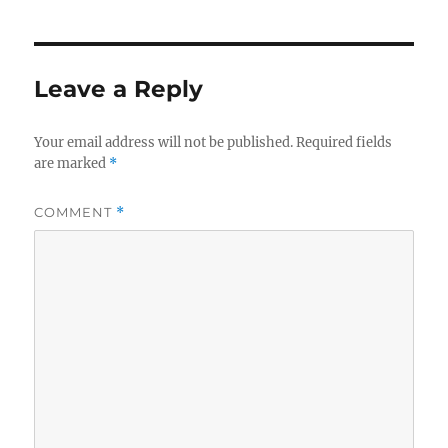
Leave a Reply
Your email address will not be published.
Required fields
are marked
*
COMMENT
*