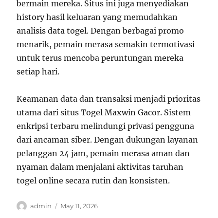
bermain mereka. Situs ini juga menyediakan
history hasil keluaran yang memudahkan
analisis data togel. Dengan berbagai promo
menarik, pemain merasa semakin termotivasi
untuk terus mencoba peruntungan mereka
setiap hari.
Keamanan data dan transaksi menjadi prioritas
utama dari situs Togel Maxwin Gacor. Sistem
enkripsi terbaru melindungi privasi pengguna
dari ancaman siber. Dengan dukungan layanan
pelanggan 24 jam, pemain merasa aman dan
nyaman dalam menjalani aktivitas taruhan
togel online secara rutin dan konsisten.
Author
Posted
admin
May 11, 2026
on