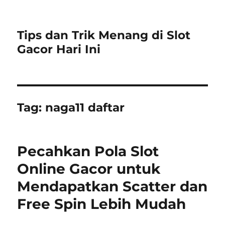
Tips dan Trik Menang di Slot
Gacor Hari Ini
Tag:
naga11 daftar
Pecahkan Pola Slot
Online Gacor untuk
Mendapatkan Scatter dan
Free Spin Lebih Mudah