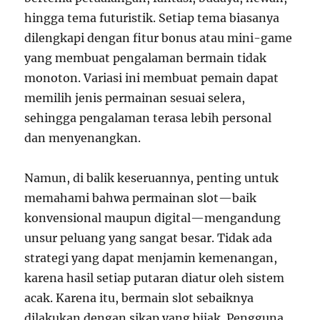
hingga tema futuristik. Setiap tema biasanya
dilengkapi dengan fitur bonus atau mini-game
yang membuat pengalaman bermain tidak
monoton. Variasi ini membuat pemain dapat
memilih jenis permainan sesuai selera,
sehingga pengalaman terasa lebih personal
dan menyenangkan.
Namun, di balik keseruannya, penting untuk
memahami bahwa permainan slot—baik
konvensional maupun digital—mengandung
unsur peluang yang sangat besar. Tidak ada
strategi yang dapat menjamin kemenangan,
karena hasil setiap putaran diatur oleh sistem
acak. Karena itu, bermain slot sebaiknya
dilakukan dengan sikap yang bijak. Pengguna