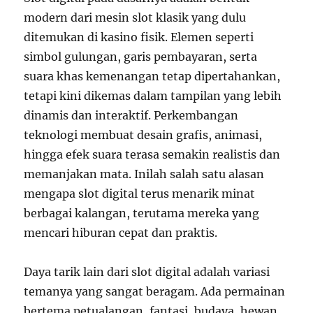
modern dari mesin slot klasik yang dulu
ditemukan di kasino fisik. Elemen seperti
simbol gulungan, garis pembayaran, serta
suara khas kemenangan tetap dipertahankan,
tetapi kini dikemas dalam tampilan yang lebih
dinamis dan interaktif. Perkembangan
teknologi membuat desain grafis, animasi,
hingga efek suara terasa semakin realistis dan
memanjakan mata. Inilah salah satu alasan
mengapa slot digital terus menarik minat
berbagai kalangan, terutama mereka yang
mencari hiburan cepat dan praktis.
Daya tarik lain dari slot digital adalah variasi
temanya yang sangat beragam. Ada permainan
bertema petualangan, fantasi, budaya, hewan,