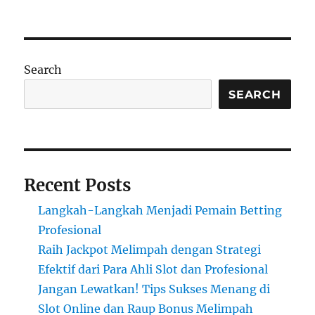
Pesona
dan
Dinamika
Permainan
Slot
Search
Digital
Masa
SEARCH
Kini
Recent Posts
Langkah-Langkah Menjadi Pemain Betting
Profesional
Raih Jackpot Melimpah dengan Strategi
Efektif dari Para Ahli Slot dan Profesional
Jangan Lewatkan! Tips Sukses Menang di
Slot Online dan Raup Bonus Melimpah