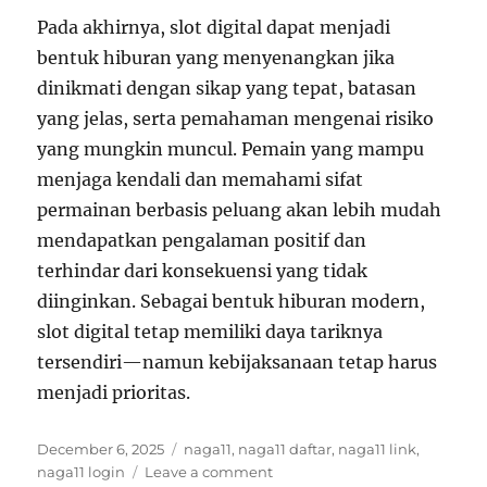
Pada akhirnya, slot digital dapat menjadi
bentuk hiburan yang menyenangkan jika
dinikmati dengan sikap yang tepat, batasan
yang jelas, serta pemahaman mengenai risiko
yang mungkin muncul. Pemain yang mampu
menjaga kendali dan memahami sifat
permainan berbasis peluang akan lebih mudah
mendapatkan pengalaman positif dan
terhindar dari konsekuensi yang tidak
diinginkan. Sebagai bentuk hiburan modern,
slot digital tetap memiliki daya tariknya
tersendiri—namun kebijaksanaan tetap harus
menjadi prioritas.
Posted
Tags
December 6, 2025
naga11
,
naga11 daftar
,
naga11 link
,
on
on
naga11 login
Leave a comment