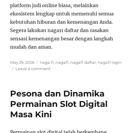
platform judi online biasa, melainkan
ekosistem lengkap untuk memenuhi semua
kebutuhan hiburan dan kemenangan Anda.
Segera lakukan naga11 daftar dan rasakan
sensasi kemenangan besar dengan langkah
mudah dan aman.
Posted
Tags
May 29, 2026
naga 11
,
naga11
,
naga11 daftar
,
naga11 login
on
on
Leave a comment
Pecahkan
Pola
Slot
Pesona dan Dinamika
Online
Gacor
Permainan Slot Digital
untuk
Masa Kini
Mendapatkan
Scatter
dan
Free
Permainan slot digital telah berkembang