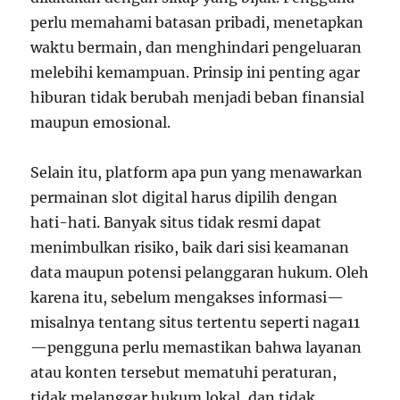
perlu memahami batasan pribadi, menetapkan
waktu bermain, dan menghindari pengeluaran
melebihi kemampuan. Prinsip ini penting agar
hiburan tidak berubah menjadi beban finansial
maupun emosional.
Selain itu, platform apa pun yang menawarkan
permainan slot digital harus dipilih dengan
hati-hati. Banyak situs tidak resmi dapat
menimbulkan risiko, baik dari sisi keamanan
data maupun potensi pelanggaran hukum. Oleh
karena itu, sebelum mengakses informasi—
misalnya tentang situs tertentu seperti naga11
—pengguna perlu memastikan bahwa layanan
atau konten tersebut mematuhi peraturan,
tidak melanggar hukum lokal, dan tidak