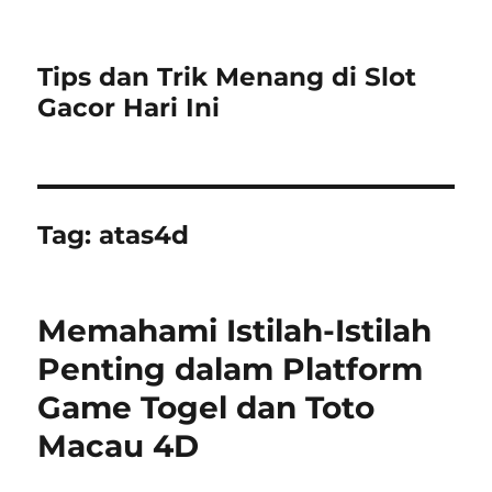
Tips dan Trik Menang di Slot
Gacor Hari Ini
Tag:
atas4d
Memahami Istilah-Istilah
Penting dalam Platform
Game Togel dan Toto
Macau 4D