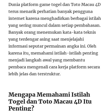
Dunia platform game togel dan Toto Macau 4D
terus menarik perhatian banyak pengguna
internet karena menghadirkan berbagai istilah
yang sering muncul dalam setiap pembahasan.
Banyak orang menemukan kata-kata teknis
yang terdengar asing saat menjelajahi
informasi seputar permainan angka ini. Oleh
karena itu, memahami istilah-istilah penting
menjadi langkah awal yang membantu
pembaca mengenali cara kerja platform secara
lebih jelas dan terstruktur.
Mengapa Memahami Istilah
Togel dan Toto Macau 4D Itu
Penting?