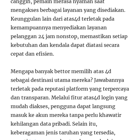
canggih, pemain merasa nyaman saat
mengakses berbagai layanan yang disediakan.
Keunggulan lain dari atas4d terletak pada
kemampuannya menyediakan layanan
pelanggan 24 jam nonstop, memastikan setiap
kebutuhan dan kendala dapat diatasi secara
cepat dan efisien.
Mengapa banyak bettor memilih atas 4d
sebagai destinasi utama mereka? Jawabannya
terletak pada reputasi platform yang terpercaya
dan transparan. Melalui fitur atas4d login yang
mudah diakses, pengguna dapat langsung
masuk ke akun mereka tanpa perlu khawatir
kehilangan data pribadi. Selain itu,
keberagaman jenis taruhan yang tersedia,