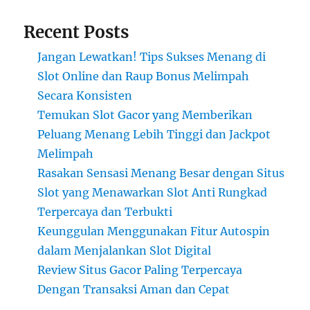
Konsisten
Recent Posts
Jangan Lewatkan! Tips Sukses Menang di
Slot Online dan Raup Bonus Melimpah
Secara Konsisten
Temukan Slot Gacor yang Memberikan
Peluang Menang Lebih Tinggi dan Jackpot
Melimpah
Rasakan Sensasi Menang Besar dengan Situs
Slot yang Menawarkan Slot Anti Rungkad
Terpercaya dan Terbukti
Keunggulan Menggunakan Fitur Autospin
dalam Menjalankan Slot Digital
Review Situs Gacor Paling Terpercaya
Dengan Transaksi Aman dan Cepat