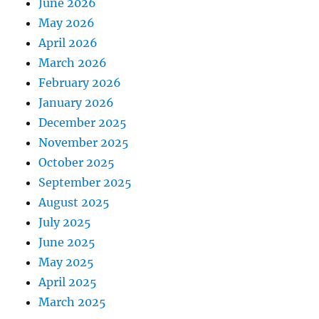
June 2026
May 2026
April 2026
March 2026
February 2026
January 2026
December 2025
November 2025
October 2025
September 2025
August 2025
July 2025
June 2025
May 2025
April 2025
March 2025