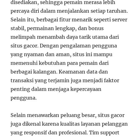
disediakan, sehingga pemain merasa lebih
percaya diri dalam menjalankan setiap taruhan.
Selain itu, berbagai fitur menarik seperti server
stabil, permainan lengkap, dan bonus
melimpah menambah daya tarik utama dari
situs gacor. Dengan pengalaman pengguna
yang nyaman dan aman, situs ini mampu
memenuhi kebutuhan para pemain dari
berbagai kalangan. Keamanan data dan
transaksi yang terjamin juga menjadi faktor
penting dalam menjaga kepercayaan
pengguna.
Selain menawarkan peluang besar, situs gacor
juga dikenal karena kualitas layanan pelanggan
yang responsif dan profesional. Tim support