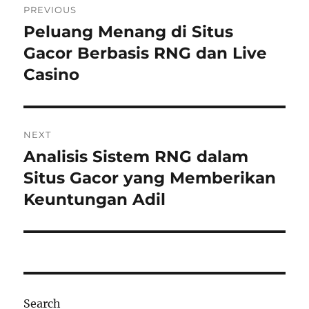
PREVIOUS
navigation
Peluang Menang di Situs
Previous
post:
Gacor Berbasis RNG dan Live
Casino
NEXT
Analisis Sistem RNG dalam
Next
post:
Situs Gacor yang Memberikan
Keuntungan Adil
Search