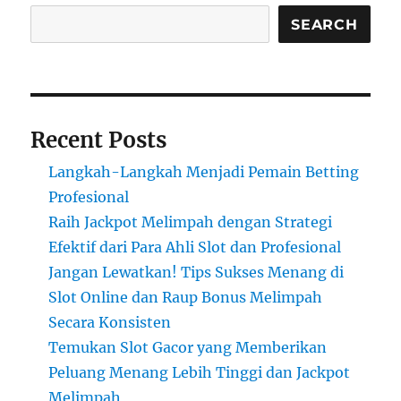
SEARCH
Recent Posts
Langkah-Langkah Menjadi Pemain Betting
Profesional
Raih Jackpot Melimpah dengan Strategi
Efektif dari Para Ahli Slot dan Profesional
Jangan Lewatkan! Tips Sukses Menang di
Slot Online dan Raup Bonus Melimpah
Secara Konsisten
Temukan Slot Gacor yang Memberikan
Peluang Menang Lebih Tinggi dan Jackpot
Melimpah