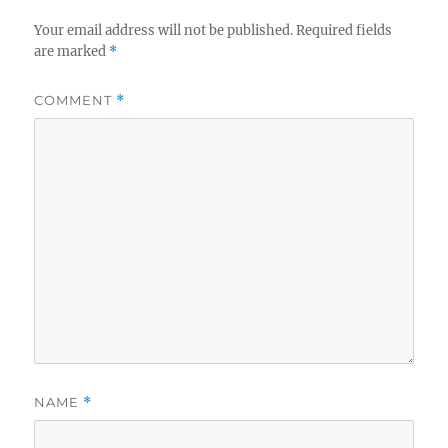
Your email address will not be published.
Required fields
are marked
*
COMMENT
*
NAME
*