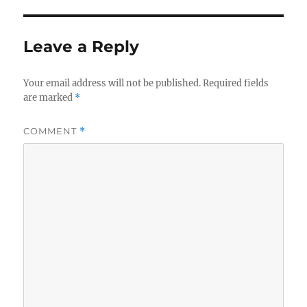
Leave a Reply
Your email address will not be published.
Required fields
are marked
*
COMMENT
*