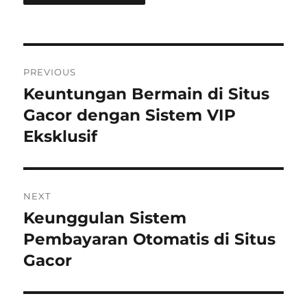
Post
PREVIOUS
navigation
Keuntungan Bermain di Situs
Previous
post:
Gacor dengan Sistem VIP
Eksklusif
NEXT
Keunggulan Sistem
Next
post:
Pembayaran Otomatis di Situs
Gacor