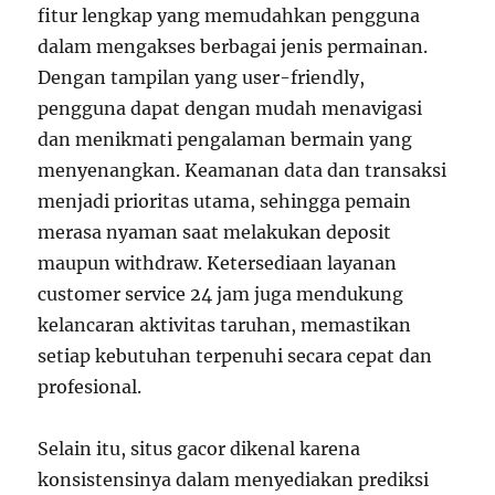
fitur lengkap yang memudahkan pengguna
dalam mengakses berbagai jenis permainan.
Dengan tampilan yang user-friendly,
pengguna dapat dengan mudah menavigasi
dan menikmati pengalaman bermain yang
menyenangkan. Keamanan data dan transaksi
menjadi prioritas utama, sehingga pemain
merasa nyaman saat melakukan deposit
maupun withdraw. Ketersediaan layanan
customer service 24 jam juga mendukung
kelancaran aktivitas taruhan, memastikan
setiap kebutuhan terpenuhi secara cepat dan
profesional.
Selain itu, situs gacor dikenal karena
konsistensinya dalam menyediakan prediksi