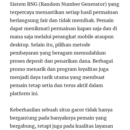
Sistem RNG (Random Number Generator) yang
terpercaya memastikan setiap hasil permainan
berlangsung fair dan tidak memihak. Pemain
dapat menikmati permainan kapan saja dan di
mana saja melalui perangkat mobile ataupun
desktop. Selain itu, pilihan metode
pembayaran yang beragam memudahkan
proses deposit dan penarikan dana. Berbagai
promo menarik dan program loyalitas juga
menjadi daya tarik utama yang membuat
pemain tetap setia dan terus aktif dalam
platform ini.
Keberhasilan sebuah situs gacor tidak hanya
bergantung pada banyaknya pemain yang
bergabung, tetapi juga pada kualitas layanan