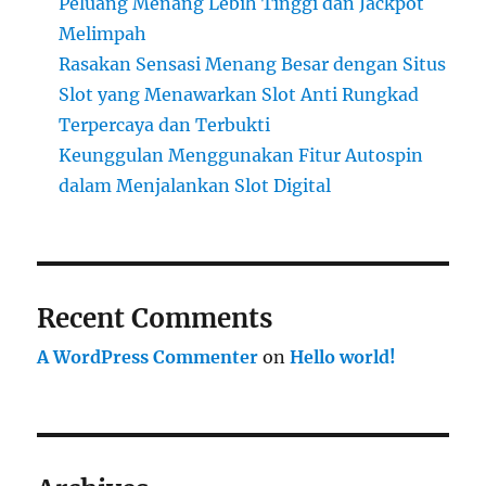
Peluang Menang Lebih Tinggi dan Jackpot
Melimpah
Rasakan Sensasi Menang Besar dengan Situs
Slot yang Menawarkan Slot Anti Rungkad
Terpercaya dan Terbukti
Keunggulan Menggunakan Fitur Autospin
dalam Menjalankan Slot Digital
Recent Comments
A WordPress Commenter
on
Hello world!