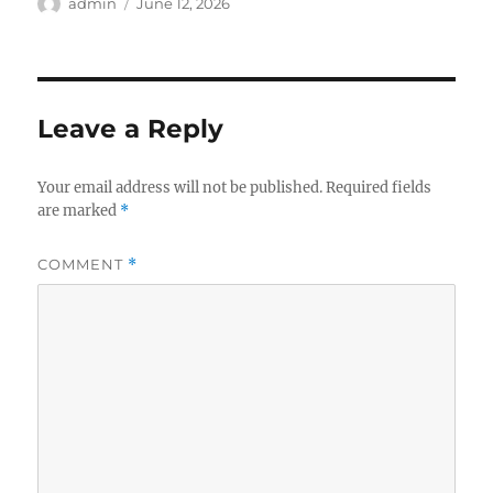
Author
Posted
admin
June 12, 2026
on
Leave a Reply
Your email address will not be published.
Required fields
are marked
*
COMMENT
*