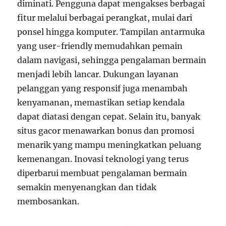
diminati. Pengguna dapat mengakses berbagai
fitur melalui berbagai perangkat, mulai dari
ponsel hingga komputer. Tampilan antarmuka
yang user-friendly memudahkan pemain
dalam navigasi, sehingga pengalaman bermain
menjadi lebih lancar. Dukungan layanan
pelanggan yang responsif juga menambah
kenyamanan, memastikan setiap kendala
dapat diatasi dengan cepat. Selain itu, banyak
situs gacor menawarkan bonus dan promosi
menarik yang mampu meningkatkan peluang
kemenangan. Inovasi teknologi yang terus
diperbarui membuat pengalaman bermain
semakin menyenangkan dan tidak
membosankan.