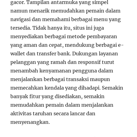
gacor. Tampilan antarmuka yang simpel
namun menarik memudahkan pemain dalam
navigasi dan memahami berbagai menu yang
tersedia. Tidak hanya itu, situs ini juga
menyediakan berbagai metode pembayaran
yang aman dan cepat, mendukung berbagai e-
wallet dan transfer bank. Dukungan layanan
pelanggan yang ramah dan responsif turut
menambah kenyamanan pengguna dalam
menjalankan berbagai transaksi maupun
memecahkan kendala yang dihadapi. Semakin
banyak fitur yang disediakan, semakin
memudahkan pemain dalam menjalankan
aktivitas taruhan secara lancar dan
menyenangkan.