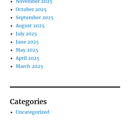
November 2025
October 2025
September 2025
August 2025
July 2025
June 2025
May 2025
April 2025
March 2025
Categories
Uncategorized