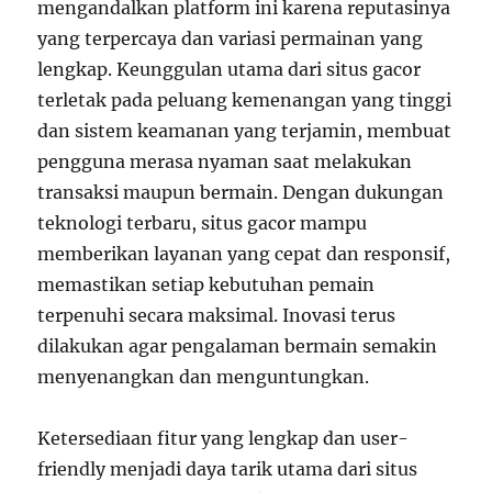
mengandalkan platform ini karena reputasinya
yang terpercaya dan variasi permainan yang
lengkap. Keunggulan utama dari situs gacor
terletak pada peluang kemenangan yang tinggi
dan sistem keamanan yang terjamin, membuat
pengguna merasa nyaman saat melakukan
transaksi maupun bermain. Dengan dukungan
teknologi terbaru, situs gacor mampu
memberikan layanan yang cepat dan responsif,
memastikan setiap kebutuhan pemain
terpenuhi secara maksimal. Inovasi terus
dilakukan agar pengalaman bermain semakin
menyenangkan dan menguntungkan.
Ketersediaan fitur yang lengkap dan user-
friendly menjadi daya tarik utama dari situs