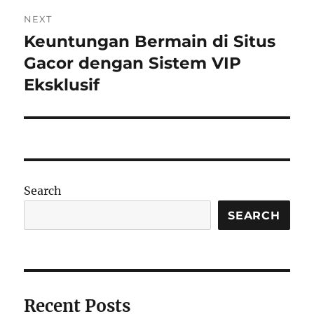
NEXT
Keuntungan Bermain di Situs
Next
post:
Gacor dengan Sistem VIP
Eksklusif
Search
SEARCH
Recent Posts