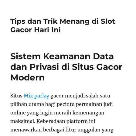
Tips dan Trik Menang di Slot
Gacor Hari Ini
Sistem Keamanan Data
dan Privasi di Situs Gacor
Modern
Situs
Mix parlay
gacor menjadi salah satu
pilihan utama bagi pecinta permainan judi
online yang ingin meraih kemenangan
maksimal. Keberadaan platform ini
menawarkan berbagai fitur unggulan yang