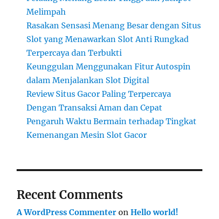
Melimpah
Rasakan Sensasi Menang Besar dengan Situs
Slot yang Menawarkan Slot Anti Rungkad
Terpercaya dan Terbukti
Keunggulan Menggunakan Fitur Autospin
dalam Menjalankan Slot Digital
Review Situs Gacor Paling Terpercaya
Dengan Transaksi Aman dan Cepat
Pengaruh Waktu Bermain terhadap Tingkat
Kemenangan Mesin Slot Gacor
Recent Comments
A WordPress Commenter
on
Hello world!