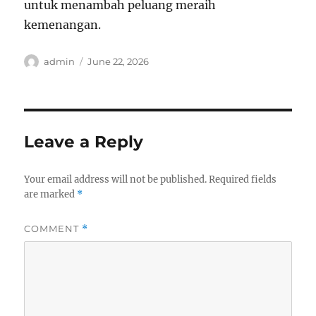
untuk menambah peluang meraih
kemenangan.
Author
Posted
admin
June 22, 2026
on
Leave a Reply
Your email address will not be published.
Required fields
are marked
*
COMMENT
*