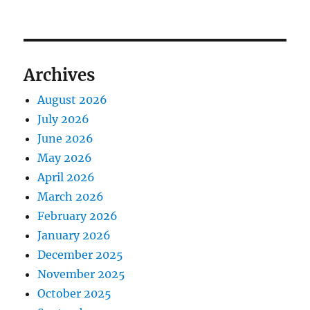
Archives
August 2026
July 2026
June 2026
May 2026
April 2026
March 2026
February 2026
January 2026
December 2025
November 2025
October 2025