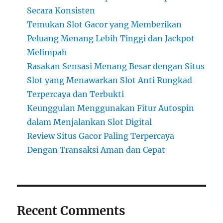
Secara Konsisten
Temukan Slot Gacor yang Memberikan
Peluang Menang Lebih Tinggi dan Jackpot
Melimpah
Rasakan Sensasi Menang Besar dengan Situs
Slot yang Menawarkan Slot Anti Rungkad
Terpercaya dan Terbukti
Keunggulan Menggunakan Fitur Autospin
dalam Menjalankan Slot Digital
Review Situs Gacor Paling Terpercaya
Dengan Transaksi Aman dan Cepat
Recent Comments