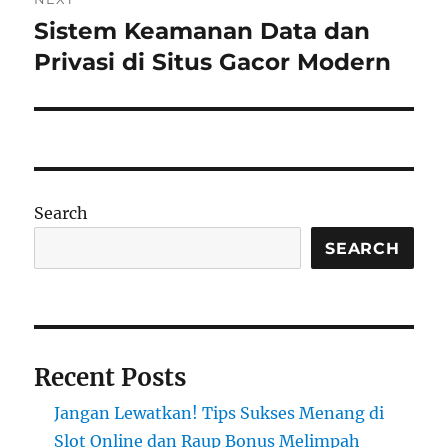
Sistem Keamanan Data dan
Next
post:
Privasi di Situs Gacor Modern
Search
SEARCH
Recent Posts
Jangan Lewatkan! Tips Sukses Menang di
Slot Online dan Raup Bonus Melimpah