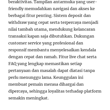
beraktivitas. Tampilan antarmuka yang user-
friendly memudahkan navigasi dan akses ke
berbagai fitur penting. Sistem deposit dan
withdraw yang cepat serta terpercaya menjadi
nilai tambah utama, mendukung kelancaran
transaksi kapan saja dibutuhkan. Dukungan
customer service yang profesional dan
responsif membantu menyelesaikan kendala
dengan cepat dan ramah. Fitur live chat serta
FAQ yang lengkap memastikan setiap
pertanyaan dan masalah dapat diatasi tanpa
perlu menunggu lama. Keunggulan ini
membuat pemain merasa dihargai dan
dipercaya, sehingga loyalitas terhadap platform
semakin meningkat.