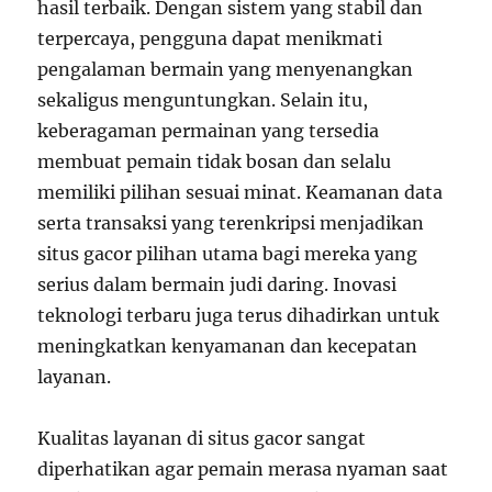
hasil terbaik. Dengan sistem yang stabil dan
terpercaya, pengguna dapat menikmati
pengalaman bermain yang menyenangkan
sekaligus menguntungkan. Selain itu,
keberagaman permainan yang tersedia
membuat pemain tidak bosan dan selalu
memiliki pilihan sesuai minat. Keamanan data
serta transaksi yang terenkripsi menjadikan
situs gacor pilihan utama bagi mereka yang
serius dalam bermain judi daring. Inovasi
teknologi terbaru juga terus dihadirkan untuk
meningkatkan kenyamanan dan kecepatan
layanan.
Kualitas layanan di situs gacor sangat
diperhatikan agar pemain merasa nyaman saat