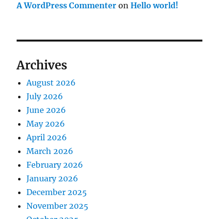
A WordPress Commenter
on
Hello world!
Archives
August 2026
July 2026
June 2026
May 2026
April 2026
March 2026
February 2026
January 2026
December 2025
November 2025