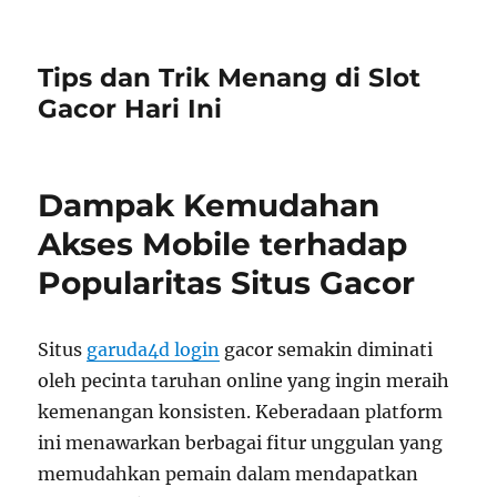
Tips dan Trik Menang di Slot
Gacor Hari Ini
Dampak Kemudahan
Akses Mobile terhadap
Popularitas Situs Gacor
Situs
garuda4d login
gacor semakin diminati
oleh pecinta taruhan online yang ingin meraih
kemenangan konsisten. Keberadaan platform
ini menawarkan berbagai fitur unggulan yang
memudahkan pemain dalam mendapatkan