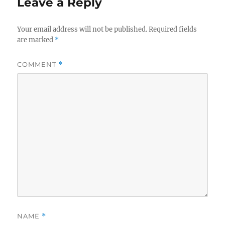
Leave a Reply
Your email address will not be published.
Required fields
are marked
*
COMMENT
*
NAME
*