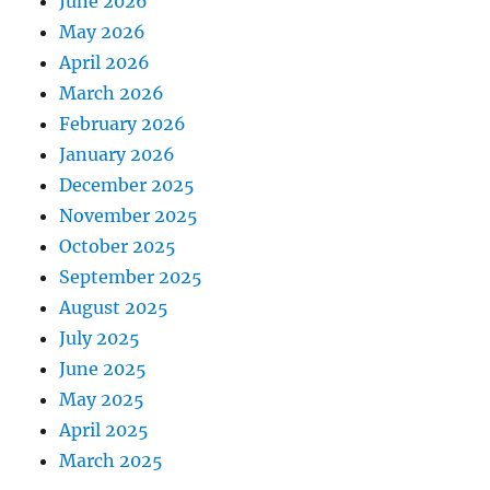
June 2026
May 2026
April 2026
March 2026
February 2026
January 2026
December 2025
November 2025
October 2025
September 2025
August 2025
July 2025
June 2025
May 2025
April 2025
March 2025