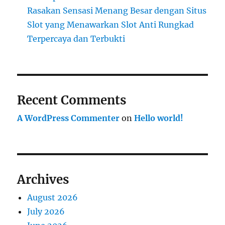
Rasakan Sensasi Menang Besar dengan Situs
Slot yang Menawarkan Slot Anti Rungkad
Terpercaya dan Terbukti
Recent Comments
A WordPress Commenter
on
Hello world!
Archives
August 2026
July 2026