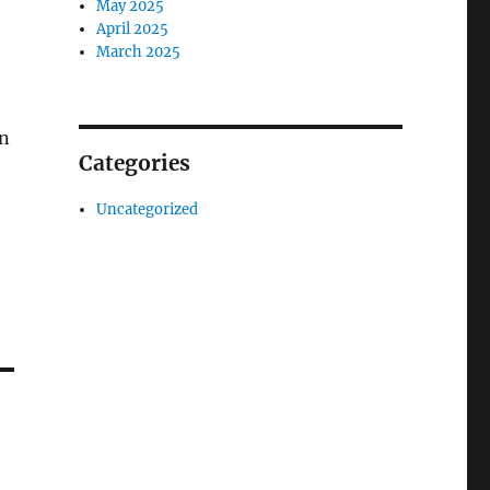
May 2025
April 2025
March 2025
in
Categories
Uncategorized