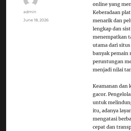
online yang me
Author
admin
Keberadaan plat
Posted
June 18, 2026
menarik dan pel
on
lengkap dan sis
menempatkan ta
utama dari situ
banyak pemain 
peruntungan mer
menjadi nilai t
Keamanan dan ke
gacor. Pengelol
untuk melindung
itu, adanya lay
mengatasi berba
cepat dan tran