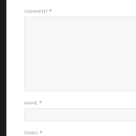
COMMENT
*
NAME
*
EMAIL
*