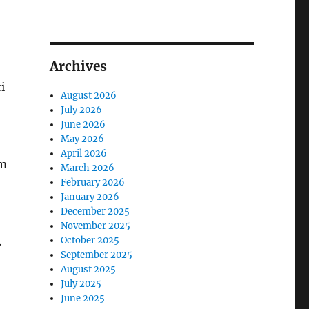
Archives
i
August 2026
July 2026
June 2026
May 2026
April 2026
um
March 2026
February 2026
January 2026
December 2025
November 2025
.
October 2025
September 2025
August 2025
July 2025
June 2025