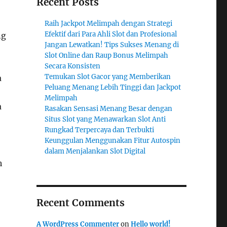
Recent Posts
Raih Jackpot Melimpah dengan Strategi
Efektif dari Para Ahli Slot dan Profesional
ng
Jangan Lewatkan! Tips Sukses Menang di
Slot Online dan Raup Bonus Melimpah
Secara Konsisten
Temukan Slot Gacor yang Memberikan
a
Peluang Menang Lebih Tinggi dan Jackpot
Melimpah
a
Rasakan Sensasi Menang Besar dengan
Situs Slot yang Menawarkan Slot Anti
Rungkad Terpercaya dan Terbukti
Keunggulan Menggunakan Fitur Autospin
dalam Menjalankan Slot Digital
h
Recent Comments
A WordPress Commenter
on
Hello world!