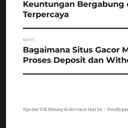
navigation
Keuntungan Bergabung d
Previous
post:
Terpercaya
NEXT
Bagaimana Situs Gacor M
Next
post:
Proses Deposit dan Wit
Tips dan Trik Menang di Slot Gacor Hari Ini
Proudly po