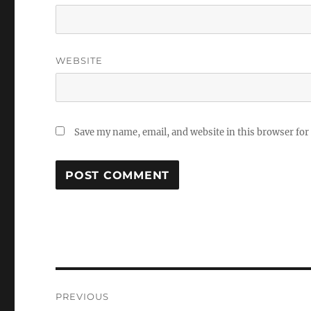
WEBSITE
Save my name, email, and website in this browser for
Post
PREVIOUS