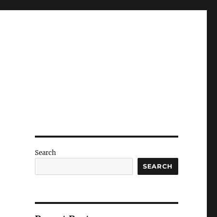
Search
SEARCH