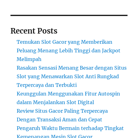
Recent Posts
Temukan Slot Gacor yang Memberikan
Peluang Menang Lebih Tinggi dan Jackpot
Melimpah
Rasakan Sensasi Menang Besar dengan Situs
Slot yang Menawarkan Slot Anti Rungkad
Terpercaya dan Terbukti
Keunggulan Menggunakan Fitur Autospin
dalam Menjalankan Slot Digital
Review Situs Gacor Paling Terpercaya
Dengan Transaksi Aman dan Cepat
Pengaruh Waktu Bermain terhadap Tingkat
Kemenangan Mesin Slot Gacor