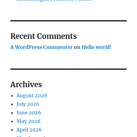
Recent Comments
A WordPress Commenter
on
Hello world!
Archives
August 2026
July 2026
June 2026
May 2026
April 2026