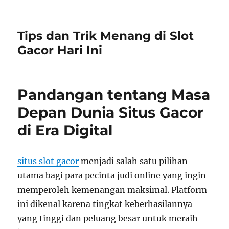
Tips dan Trik Menang di Slot
Gacor Hari Ini
Pandangan tentang Masa
Depan Dunia Situs Gacor
di Era Digital
situs slot gacor
menjadi salah satu pilihan
utama bagi para pecinta judi online yang ingin
memperoleh kemenangan maksimal. Platform
ini dikenal karena tingkat keberhasilannya
yang tinggi dan peluang besar untuk meraih