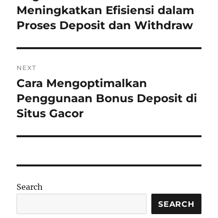
post:
Meningkatkan Efisiensi dalam
Proses Deposit dan Withdraw
NEXT
Cara Mengoptimalkan
Next
post:
Penggunaan Bonus Deposit di
Situs Gacor
Search
SEARCH