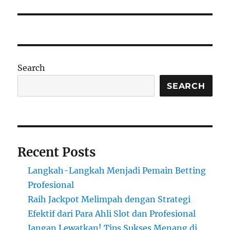
Search
SEARCH
Recent Posts
Langkah-Langkah Menjadi Pemain Betting
Profesional
Raih Jackpot Melimpah dengan Strategi
Efektif dari Para Ahli Slot dan Profesional
Jangan Lewatkan! Tips Sukses Menang di