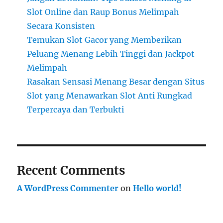
Slot Online dan Raup Bonus Melimpah
Secara Konsisten
Temukan Slot Gacor yang Memberikan
Peluang Menang Lebih Tinggi dan Jackpot
Melimpah
Rasakan Sensasi Menang Besar dengan Situs
Slot yang Menawarkan Slot Anti Rungkad
Terpercaya dan Terbukti
Recent Comments
A WordPress Commenter
on
Hello world!