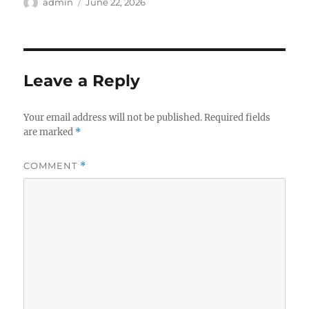
Author
Posted
admin
June 22, 2026
on
Leave a Reply
Your email address will not be published.
Required fields
are marked
*
COMMENT
*