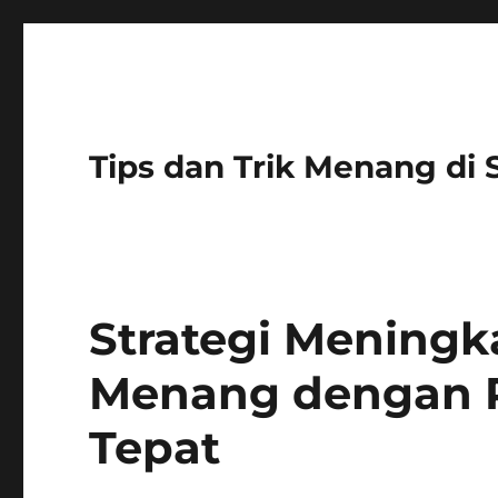
Tips dan Trik Menang di S
Strategi Meningk
Menang dengan 
Tepat