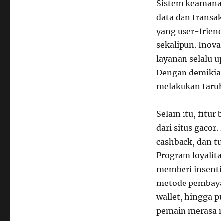
Sistem keamanan
data dan transa
yang user-frie
sekalipun. Inov
layanan selalu 
Dengan demikian
melakukan taru
Selain itu, fitu
dari situs gacor
cashback, dan t
Program loyalit
memberi insenti
metode pembayar
wallet, hingga 
pemain merasa n