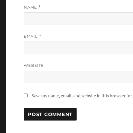
NAME
*
EMAIL
*
WEBSITE
Save my name, email, and website in this browser for