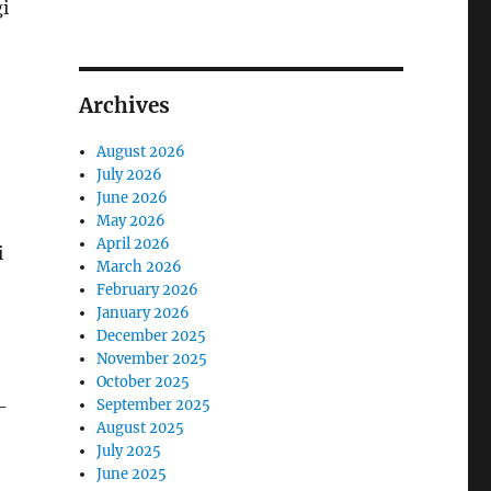
i
Archives
August 2026
July 2026
June 2026
May 2026
April 2026
i
March 2026
February 2026
January 2026
December 2025
November 2025
October 2025
-
September 2025
August 2025
July 2025
June 2025