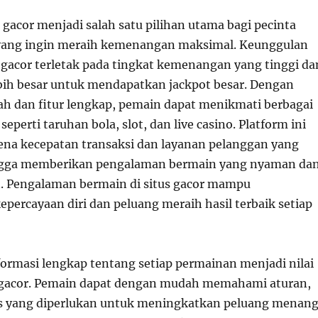
gacor menjadi salah satu pilihan utama bagi pecinta
 yang ingin meraih kemenangan maksimal. Keunggulan
s gacor terletak pada tingkat kemenangan yang tinggi da
bih besar untuk mendapatkan jackpot besar. Dengan
h dan fitur lengkap, pemain dapat menikmati berbagai
eperti taruhan bola, slot, dan live casino. Platform ini
rena kecepatan transaksi dan layanan pelanggan yang
ingga memberikan pengalaman bermain yang nyaman da
. Pengalaman bermain di situs gacor mampu
percayaan diri dan peluang meraih hasil terbaik setiap
formasi lengkap tentang setiap permainan menjadi nilai
s gacor. Pemain dapat dengan mudah memahami aturan,
ips yang diperlukan untuk meningkatkan peluang menang