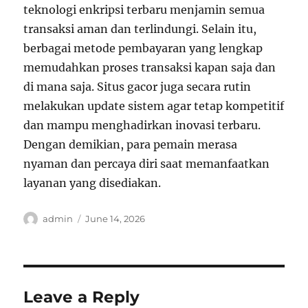
teknologi enkripsi terbaru menjamin semua
transaksi aman dan terlindungi. Selain itu,
berbagai metode pembayaran yang lengkap
memudahkan proses transaksi kapan saja dan
di mana saja. Situs gacor juga secara rutin
melakukan update sistem agar tetap kompetitif
dan mampu menghadirkan inovasi terbaru.
Dengan demikian, para pemain merasa
nyaman dan percaya diri saat memanfaatkan
layanan yang disediakan.
Author
Posted
admin
June 14, 2026
on
Leave a Reply