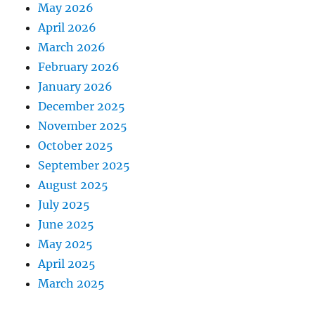
May 2026
April 2026
March 2026
February 2026
January 2026
December 2025
November 2025
October 2025
September 2025
August 2025
July 2025
June 2025
May 2025
April 2025
March 2025