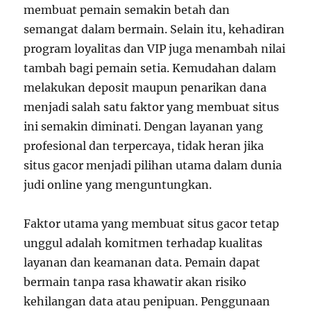
membuat pemain semakin betah dan
semangat dalam bermain. Selain itu, kehadiran
program loyalitas dan VIP juga menambah nilai
tambah bagi pemain setia. Kemudahan dalam
melakukan deposit maupun penarikan dana
menjadi salah satu faktor yang membuat situs
ini semakin diminati. Dengan layanan yang
profesional dan terpercaya, tidak heran jika
situs gacor menjadi pilihan utama dalam dunia
judi online yang menguntungkan.
Faktor utama yang membuat situs gacor tetap
unggul adalah komitmen terhadap kualitas
layanan dan keamanan data. Pemain dapat
bermain tanpa rasa khawatir akan risiko
kehilangan data atau penipuan. Penggunaan