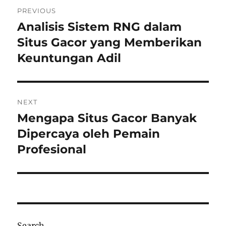
Post
PREVIOUS
navigation
Analisis Sistem RNG dalam
Previous
post:
Situs Gacor yang Memberikan
Keuntungan Adil
NEXT
Mengapa Situs Gacor Banyak
Next
post:
Dipercaya oleh Pemain
Profesional
Search