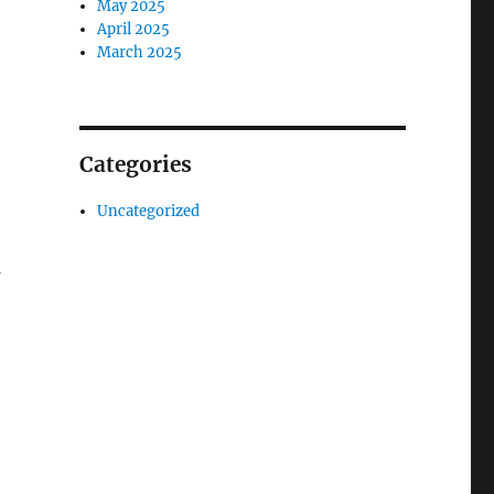
May 2025
April 2025
March 2025
Categories
Uncategorized
a