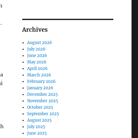
n
.
Archives
August 2026
July 2026
June 2026
May 2026
April 2026
na
March 2026
February 2026
i
January 2026
December 2025
November 2025
October 2025
September 2025
August 2025
ih
July 2025
June 2025