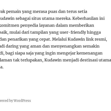
yak pemain yang merasa puas dan terus setia
awin sebagai situs utama mereka. Keberhasilan ini
i komitmen penyedia layanan dalam memberikan
aik, mulai dari tampilan yang user-friendly hingga
dan penarikan yang cepat. Melalui Kudawin link resmi,
judi daring yang aman dan menyenangkan semakin
adi, bagi siapa saja yang ingin mengejar kemenangan
laman tak terlupakan, Kudawin menjadi destinasi utam
a.
wered by WordPress