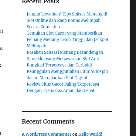
Recent Posts
Jangan Lewatkan! Tips Sukses Menang di
Slot Online dan Raup Bonus Melimpah
Secara Konsisten
at
Temukan Slot Gacor yang Memberikan
Peluang Menang Lebih Tinggi dan Jackpot
Melimpah
a
Rasakan Sensasi Menang Besar dengan
n
Situs Slot yang Menawarkan Slot Anti
k
Rungkad Terpercaya dan Terbukti
Keunggulan Menggunakan Fitur Autospin
dalam Menjalankan Slot Digital
Review Situs Gacor Paling Terpercaya
Dengan Transaksi Aman dan Cepat
Recent Comments
n
A WordPress Commenter
on
Hello world!