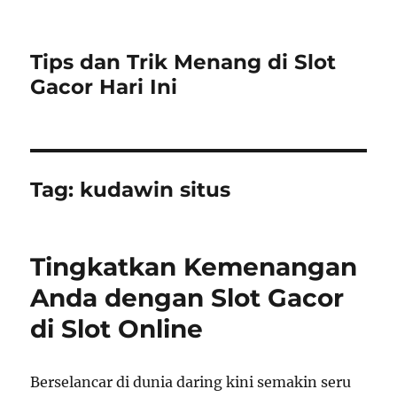
Tips dan Trik Menang di Slot
Gacor Hari Ini
Tag:
kudawin situs
Tingkatkan Kemenangan
Anda dengan Slot Gacor
di Slot Online
Berselancar di dunia daring kini semakin seru