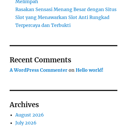
Melimpah
Rasakan Sensasi Menang Besar dengan Situs
Slot yang Menawarkan Slot Anti Rungkad
Terpercaya dan Terbukti
Recent Comments
A WordPress Commenter
on
Hello world!
Archives
August 2026
July 2026