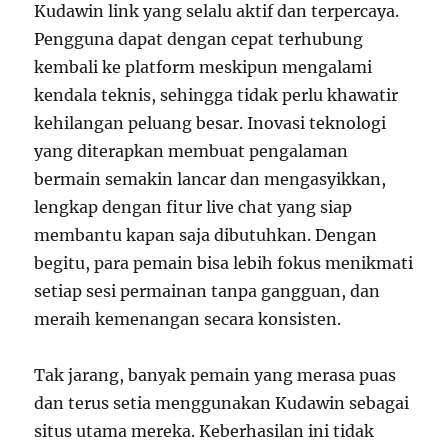
Kudawin link yang selalu aktif dan terpercaya.
Pengguna dapat dengan cepat terhubung
kembali ke platform meskipun mengalami
kendala teknis, sehingga tidak perlu khawatir
kehilangan peluang besar. Inovasi teknologi
yang diterapkan membuat pengalaman
bermain semakin lancar dan mengasyikkan,
lengkap dengan fitur live chat yang siap
membantu kapan saja dibutuhkan. Dengan
begitu, para pemain bisa lebih fokus menikmati
setiap sesi permainan tanpa gangguan, dan
meraih kemenangan secara konsisten.
Tak jarang, banyak pemain yang merasa puas
dan terus setia menggunakan Kudawin sebagai
situs utama mereka. Keberhasilan ini tidak