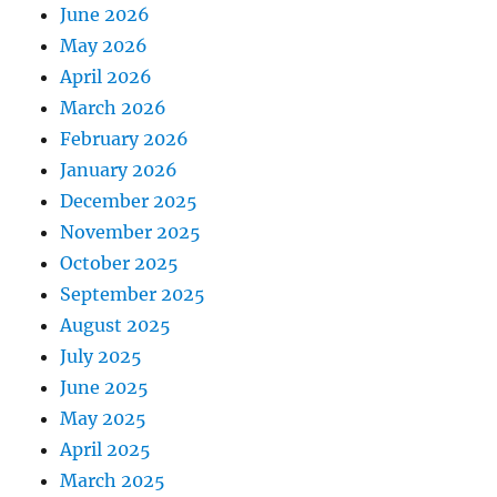
June 2026
May 2026
April 2026
March 2026
February 2026
January 2026
December 2025
November 2025
October 2025
September 2025
August 2025
July 2025
June 2025
May 2025
April 2025
March 2025