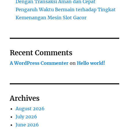
Dengan Transaksi Aman dan Cepat
Pengaruh Waktu Bermain terhadap Tingkat
Kemenangan Mesin Slot Gacor
Recent Comments
A WordPress Commenter
on
Hello world!
Archives
August 2026
July 2026
June 2026