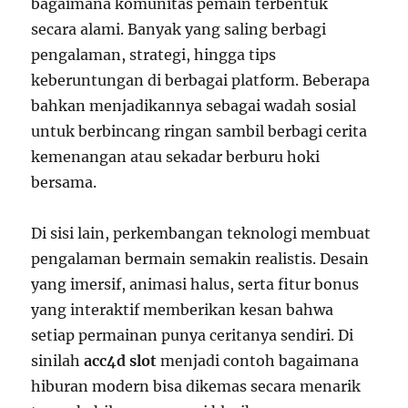
bagaimana komunitas pemain terbentuk
secara alami. Banyak yang saling berbagi
pengalaman, strategi, hingga tips
keberuntungan di berbagai platform. Beberapa
bahkan menjadikannya sebagai wadah sosial
untuk berbincang ringan sambil berbagi cerita
kemenangan atau sekadar berburu hoki
bersama.
Di sisi lain, perkembangan teknologi membuat
pengalaman bermain semakin realistis. Desain
yang imersif, animasi halus, serta fitur bonus
yang interaktif memberikan kesan bahwa
setiap permainan punya ceritanya sendiri. Di
sinilah
acc4d slot
menjadi contoh bagaimana
hiburan modern bisa dikemas secara menarik