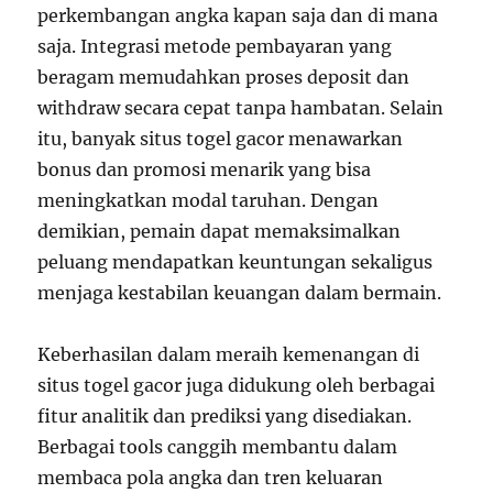
perkembangan angka kapan saja dan di mana
saja. Integrasi metode pembayaran yang
beragam memudahkan proses deposit dan
withdraw secara cepat tanpa hambatan. Selain
itu, banyak situs togel gacor menawarkan
bonus dan promosi menarik yang bisa
meningkatkan modal taruhan. Dengan
demikian, pemain dapat memaksimalkan
peluang mendapatkan keuntungan sekaligus
menjaga kestabilan keuangan dalam bermain.
Keberhasilan dalam meraih kemenangan di
situs togel gacor juga didukung oleh berbagai
fitur analitik dan prediksi yang disediakan.
Berbagai tools canggih membantu dalam
membaca pola angka dan tren keluaran