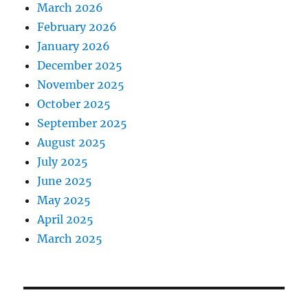
March 2026
February 2026
January 2026
December 2025
November 2025
October 2025
September 2025
August 2025
July 2025
June 2025
May 2025
April 2025
March 2025