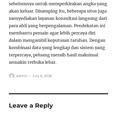
sebelumnya untuk memperkirakan angka yang
akan keluar. Disamping itu, beberapa situs juga
menyediakan layanan konsultasi langsung dari
para ahli yang berpengalaman. Pendekatan ini
membantu pemain agar lebih percaya diri
dalam mengambil keputusan taruhan. Dengan
kombinasi data yang lengkap dan sistem yang
terpercaya, peluang meraih hasil maksimal
semakin terbuka lebar.
Author
Posted
admin
July 6, 2026
on
Leave a Reply