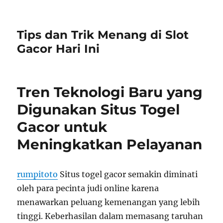
Tips dan Trik Menang di Slot
Gacor Hari Ini
Tren Teknologi Baru yang
Digunakan Situs Togel
Gacor untuk
Meningkatkan Pelayanan
rumpitoto
Situs togel gacor semakin diminati
oleh para pecinta judi online karena
menawarkan peluang kemenangan yang lebih
tinggi. Keberhasilan dalam memasang taruhan