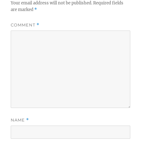
Your email address will not be published.
Required fields
are marked
*
COMMENT
*
NAME
*