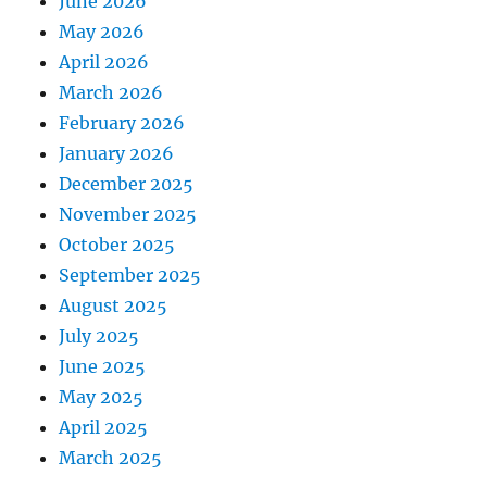
June 2026
May 2026
April 2026
March 2026
February 2026
January 2026
December 2025
November 2025
October 2025
September 2025
August 2025
July 2025
June 2025
May 2025
April 2025
March 2025