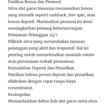
Fasilitas Bonus dan Promosi
Situs slot gacor biasanya menawarkan bonus
yang menarik seperti cashback, free spin, atau
bonus deposit. Manfaatkan promosi ini demi
meningkatkan peluang keberuntungan.
Pelayanan Pelanggan 24/7
Pilihlah situs yang menyediakan layanan
pelanggan yang aktif dan responsif. Hal ini
penting untuk menyelesaikan masalah teknis
atau pertanyaan terkait permainan.
Kemudahan Deposit dan Penarikan
Pastikan bahwa proses deposit dan penarikan
dilakukan dengan cepat tanpa biaya
tersembunyi.
Kesimpulan
Memanfaatkan daftar link slot gacor serta situs