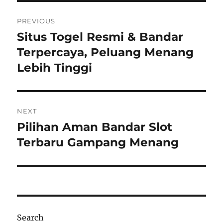
Post
PREVIOUS
navigation
Situs Togel Resmi & Bandar
Previous
post:
Terpercaya, Peluang Menang
Lebih Tinggi
NEXT
Pilihan Aman Bandar Slot
Next
post:
Terbaru Gampang Menang
Search