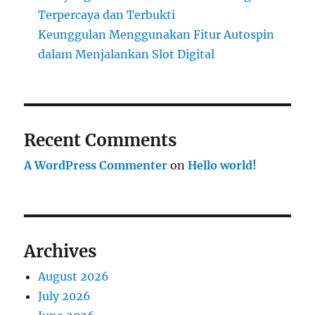
Terpercaya dan Terbukti
Keunggulan Menggunakan Fitur Autospin
dalam Menjalankan Slot Digital
Recent Comments
A WordPress Commenter
on
Hello world!
Archives
August 2026
July 2026