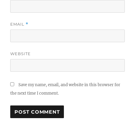
EMAIL
*
WEBSITE
Save my name, email, and website in this browser for
the next time I comment.