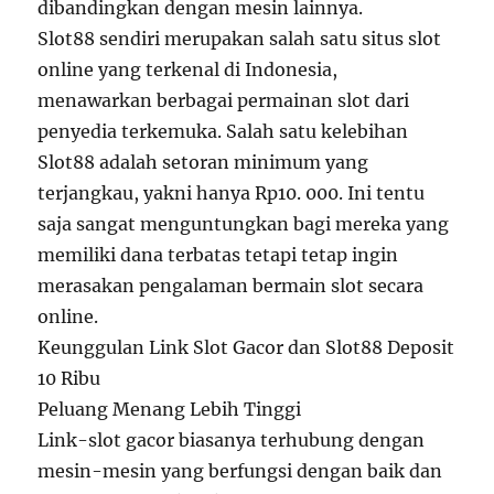
dibandingkan dengan mesin lainnya.
Slot88 sendiri merupakan salah satu situs slot
online yang terkenal di Indonesia,
menawarkan berbagai permainan slot dari
penyedia terkemuka. Salah satu kelebihan
Slot88 adalah setoran minimum yang
terjangkau, yakni hanya Rp10. 000. Ini tentu
saja sangat menguntungkan bagi mereka yang
memiliki dana terbatas tetapi tetap ingin
merasakan pengalaman bermain slot secara
online.
Keunggulan Link Slot Gacor dan Slot88 Deposit
10 Ribu
Peluang Menang Lebih Tinggi
Link-slot gacor biasanya terhubung dengan
mesin-mesin yang berfungsi dengan baik dan