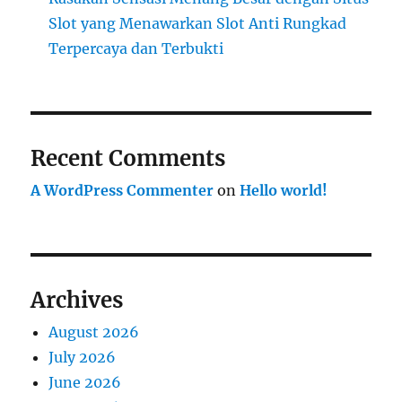
Slot yang Menawarkan Slot Anti Rungkad
Terpercaya dan Terbukti
Recent Comments
A WordPress Commenter
on
Hello world!
Archives
August 2026
July 2026
June 2026