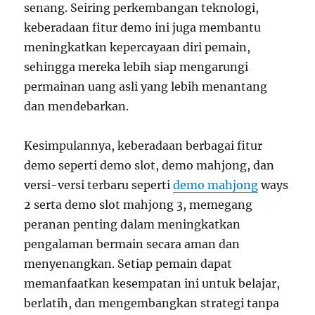
senang. Seiring perkembangan teknologi,
keberadaan fitur demo ini juga membantu
meningkatkan kepercayaan diri pemain,
sehingga mereka lebih siap mengarungi
permainan uang asli yang lebih menantang
dan mendebarkan.
Kesimpulannya, keberadaan berbagai fitur
demo seperti demo slot, demo mahjong, dan
versi-versi terbaru seperti
demo mahjong
ways
2 serta demo slot mahjong 3, memegang
peranan penting dalam meningkatkan
pengalaman bermain secara aman dan
menyenangkan. Setiap pemain dapat
memanfaatkan kesempatan ini untuk belajar,
berlatih, dan mengembangkan strategi tanpa