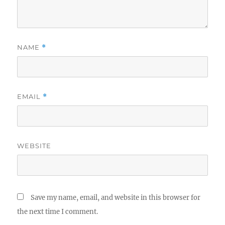
NAME
*
EMAIL
*
WEBSITE
Save my name, email, and website in this browser for
the next time I comment.