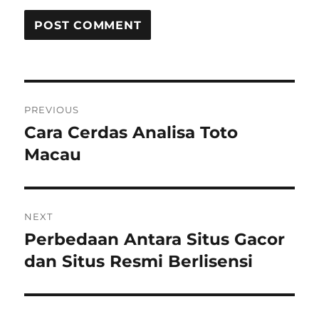
Post
PREVIOUS
navigation
Cara Cerdas Analisa Toto
Previous
post:
Macau
NEXT
Perbedaan Antara Situs Gacor
Next
post:
dan Situs Resmi Berlisensi