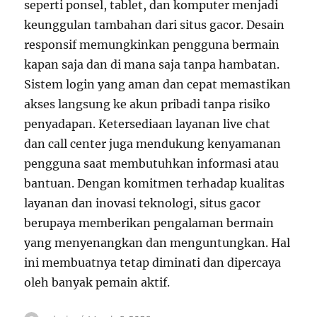
seperti ponsel, tablet, dan komputer menjadi
keunggulan tambahan dari situs gacor. Desain
responsif memungkinkan pengguna bermain
kapan saja dan di mana saja tanpa hambatan.
Sistem login yang aman dan cepat memastikan
akses langsung ke akun pribadi tanpa risiko
penyadapan. Ketersediaan layanan live chat
dan call center juga mendukung kenyamanan
pengguna saat membutuhkan informasi atau
bantuan. Dengan komitmen terhadap kualitas
layanan dan inovasi teknologi, situs gacor
berupaya memberikan pengalaman bermain
yang menyenangkan dan menguntungkan. Hal
ini membuatnya tetap diminati dan dipercaya
oleh banyak pemain aktif.