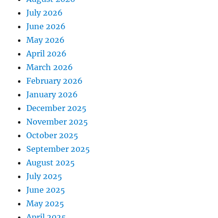
July 2026
June 2026
May 2026
April 2026
March 2026
February 2026
January 2026
December 2025
November 2025
October 2025
September 2025
August 2025
July 2025
June 2025
May 2025
April 2025