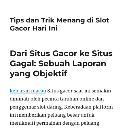
Tips dan Trik Menang di Slot
Gacor Hari Ini
Dari Situs Gacor ke Situs
Gagal: Sebuah Laporan
yang Objektif
keluaran macau
Situs gacor saat ini semakin
diminati oleh pecinta taruhan online dan
penggemar slot daring. Keberadaan platform
ini memberikan peluang besar untuk
menikmati permainan dengan peluang