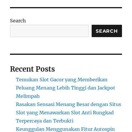
Search
SEARCH
Recent Posts
Temukan Slot Gacor yang Memberikan
Peluang Menang Lebih Tinggi dan Jackpot
Melimpah
Rasakan Sensasi Menang Besar dengan Situs
Slot yang Menawarkan Slot Anti Rungkad
Terpercaya dan Terbukti
Keunggulan Menggunakan Fitur Autospin