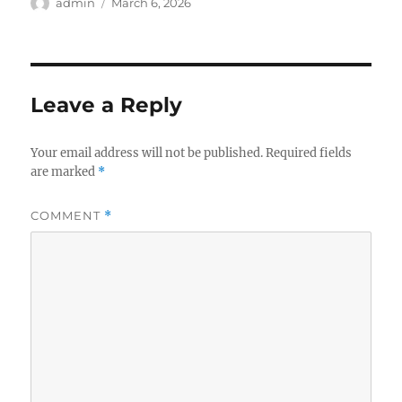
Author
Posted
admin
March 6, 2026
on
Leave a Reply
Your email address will not be published.
Required fields
are marked
*
COMMENT
*