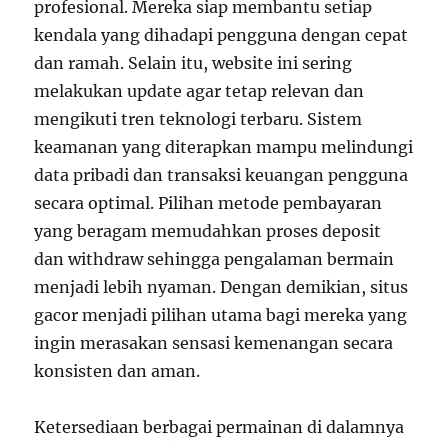
profesional. Mereka siap membantu setiap
kendala yang dihadapi pengguna dengan cepat
dan ramah. Selain itu, website ini sering
melakukan update agar tetap relevan dan
mengikuti tren teknologi terbaru. Sistem
keamanan yang diterapkan mampu melindungi
data pribadi dan transaksi keuangan pengguna
secara optimal. Pilihan metode pembayaran
yang beragam memudahkan proses deposit
dan withdraw sehingga pengalaman bermain
menjadi lebih nyaman. Dengan demikian, situs
gacor menjadi pilihan utama bagi mereka yang
ingin merasakan sensasi kemenangan secara
konsisten dan aman.
Ketersediaan berbagai permainan di dalamnya