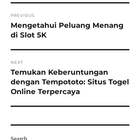
Post
PREVIOUS
navigation
Mengetahui Peluang Menang
Previous
post:
di Slot 5K
NEXT
Temukan Keberuntungan
Next
post:
dengan Tempototo: Situs Togel
Online Terpercaya
Search