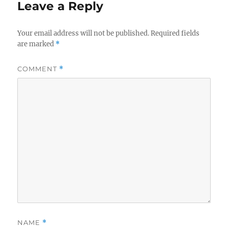
Leave a Reply
Your email address will not be published.
Required fields
are marked
*
COMMENT
*
NAME
*