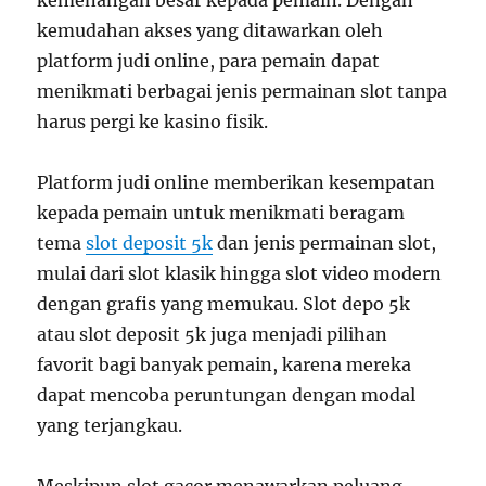
kemenangan besar kepada pemain. Dengan
kemudahan akses yang ditawarkan oleh
platform judi online, para pemain dapat
menikmati berbagai jenis permainan slot tanpa
harus pergi ke kasino fisik.
Platform judi online memberikan kesempatan
kepada pemain untuk menikmati beragam
tema
slot deposit 5k
dan jenis permainan slot,
mulai dari slot klasik hingga slot video modern
dengan grafis yang memukau. Slot depo 5k
atau slot deposit 5k juga menjadi pilihan
favorit bagi banyak pemain, karena mereka
dapat mencoba peruntungan dengan modal
yang terjangkau.