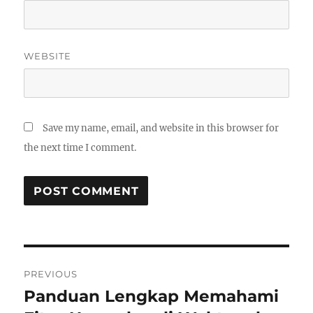
WEBSITE
Save my name, email, and website in this browser for
the next time I comment.
Post
PREVIOUS
navigation
Panduan Lengkap Memahami
Previous