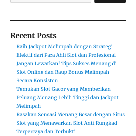
Recent Posts
Raih Jackpot Melimpah dengan Strategi
Efektif dari Para Ahli Slot dan Profesional
Jangan Lewatkan! Tips Sukses Menang di
Slot Online dan Raup Bonus Melimpah
Secara Konsisten
Temukan Slot Gacor yang Memberikan
Peluang Menang Lebih Tinggi dan Jackpot
Melimpah
Rasakan Sensasi Menang Besar dengan Situs
Slot yang Menawarkan Slot Anti Rungkad
Terpercaya dan Terbukti