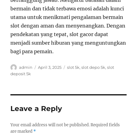
bertanggung jawab. Mengatur batasan dalam
bermain dan tidak terbawa emosi adalah kunci
utama untuk menikmati pengalaman bermain
slot dengan aman dan menyenangkan. Dengan
pendekatan yang tepat, slot gacor dapat
menjadi sumber hiburan yang menguntungkan
bagi para pemain.
Author
Posted
Tags
admin
April 3, 2025
slot 5k
,
slot depo 5k
,
slot
on
deposit 5k
Leave a Reply
Your email address will not be published.
Required fields
are marked
*