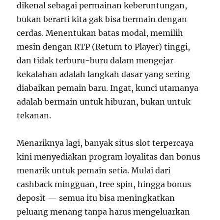
dikenal sebagai permainan keberuntungan,
bukan berarti kita gak bisa bermain dengan
cerdas. Menentukan batas modal, memilih
mesin dengan RTP (Return to Player) tinggi,
dan tidak terburu-buru dalam mengejar
kekalahan adalah langkah dasar yang sering
diabaikan pemain baru. Ingat, kunci utamanya
adalah bermain untuk hiburan, bukan untuk
tekanan.
Menariknya lagi, banyak situs slot terpercaya
kini menyediakan program loyalitas dan bonus
menarik untuk pemain setia. Mulai dari
cashback mingguan, free spin, hingga bonus
deposit — semua itu bisa meningkatkan
peluang menang tanpa harus mengeluarkan