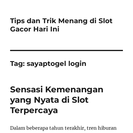
Tips dan Trik Menang di Slot
Gacor Hari Ini
Tag:
sayaptogel login
Sensasi Kemenangan
yang Nyata di Slot
Terpercaya
Dalam beberapa tahun terakhir, tren hiburan