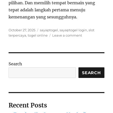
pilihan. Dan memilih tempat bermain yang
tepat adalah langkah pertama menuju
kemenangan yang sesungguhnya.
Posted
Tags
October 27, 2025
sayaptogel
,
sayaptogel login
,
slot
on
on
terpercaya
,
togel online
Leave a comment
Sensasi
Kemenangan
yang
Nyata
di
Search
Slot
Terpercaya
SEARCH
Recent Posts