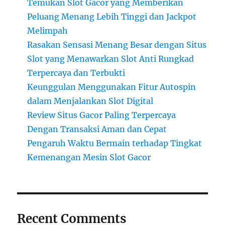
Temukan Slot Gacor yang Memberikan
Peluang Menang Lebih Tinggi dan Jackpot
Melimpah
Rasakan Sensasi Menang Besar dengan Situs
Slot yang Menawarkan Slot Anti Rungkad
Terpercaya dan Terbukti
Keunggulan Menggunakan Fitur Autospin
dalam Menjalankan Slot Digital
Review Situs Gacor Paling Terpercaya
Dengan Transaksi Aman dan Cepat
Pengaruh Waktu Bermain terhadap Tingkat
Kemenangan Mesin Slot Gacor
Recent Comments