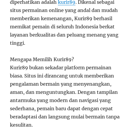
diperhatikan adalah
kurir89
. Dikenal sebagai
situs permainan online yang andal dan mudah
memberikan kemenangan, Kurir89 berhasil
memikat pemain di seluruh Indonesia berkat
layanan berkualitas dan peluang menang yang
tinggi.
Mengapa Memilih Kurir89?
Kurir89 bukan sekadar platform permainan
biasa. Situs ini dirancang untuk memberikan
pengalaman bermain yang menyenangkan,
aman, dan menguntungkan. Dengan tampilan
antarmuka yang modern dan navigasi yang
sederhana, pemain baru dapat dengan cepat
beradaptasi dan langsung mulai bermain tanpa
kesulitan.