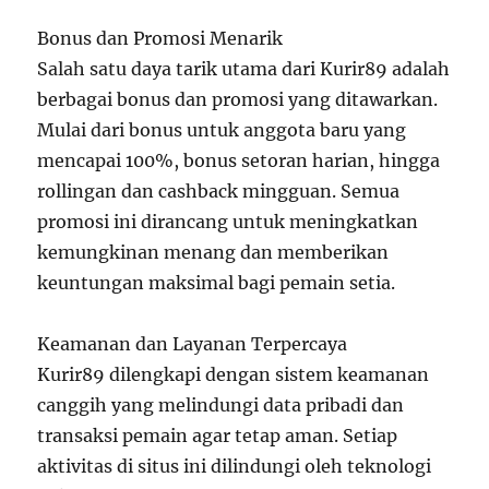
Bonus dan Promosi Menarik
Salah satu daya tarik utama dari Kurir89 adalah
berbagai bonus dan promosi yang ditawarkan.
Mulai dari bonus untuk anggota baru yang
mencapai 100%, bonus setoran harian, hingga
rollingan dan cashback mingguan. Semua
promosi ini dirancang untuk meningkatkan
kemungkinan menang dan memberikan
keuntungan maksimal bagi pemain setia.
Keamanan dan Layanan Terpercaya
Kurir89 dilengkapi dengan sistem keamanan
canggih yang melindungi data pribadi dan
transaksi pemain agar tetap aman. Setiap
aktivitas di situs ini dilindungi oleh teknologi