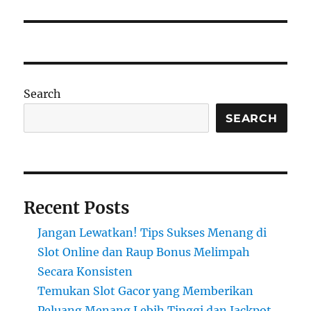
Search
SEARCH
Recent Posts
Jangan Lewatkan! Tips Sukses Menang di
Slot Online dan Raup Bonus Melimpah
Secara Konsisten
Temukan Slot Gacor yang Memberikan
Peluang Menang Lebih Tinggi dan Jackpot