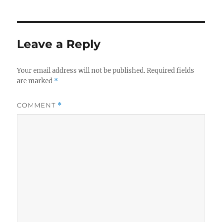
Leave a Reply
Your email address will not be published.
Required fields
are marked
*
COMMENT
*