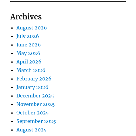
Archives
August 2026
July 2026
June 2026
May 2026
April 2026
March 2026
February 2026
January 2026
December 2025
November 2025
October 2025
September 2025
August 2025