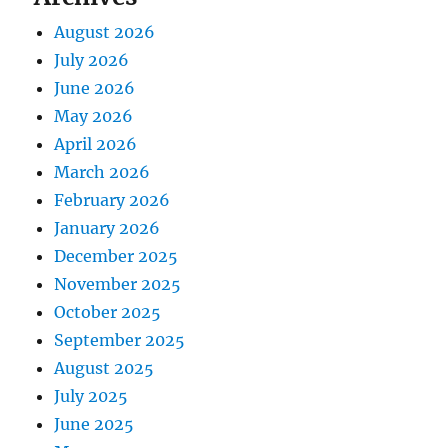
August 2026
July 2026
June 2026
May 2026
April 2026
March 2026
February 2026
January 2026
December 2025
November 2025
October 2025
September 2025
August 2025
July 2025
June 2025