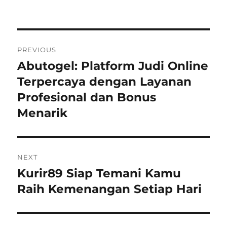
Post
PREVIOUS
navigation
Abutogel: Platform Judi Online
Previous
post:
Terpercaya dengan Layanan
Profesional dan Bonus
Menarik
NEXT
Kurir89 Siap Temani Kamu
Next
post:
Raih Kemenangan Setiap Hari