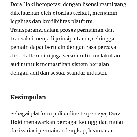
Dora Hoki beroperasi dengan lisensi resmi yang
dikeluarkan oleh otoritas terkait, menjamin
legalitas dan kredibilitas platform.
Transparansi dalam proses permainan dan
transaksi menjadi prinsip utama, sehingga
pemain dapat bermain dengan rasa percaya
diri. Platform ini juga secara rutin melakukan
audit untuk memastikan sistem berjalan
dengan adil dan sesuai standar industri.
Kesimpulan
Sebagai platform judi online terpercaya,
Dora
Hoki
menawarkan berbagai keunggulan mulai
dari variasi permainan lengkap, keamanan