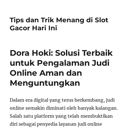
Tips dan Trik Menang di Slot
Gacor Hari Ini
Dora Hoki: Solusi Terbaik
untuk Pengalaman Judi
Online Aman dan
Menguntungkan
Dalam era digital yang terus berkembang, judi
online semakin diminati oleh banyak kalangan.
Salah satu platform yang telah membuktikan
diri sebagai penyedia layanan judi online