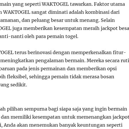
main yang seperti WAKTOGEL tawarkan. Faktor utama
n WAKTOGEL sangat diminati adalah kombinasi dari
amanan, dan peluang besar untuk menang. Selain
GEL juga memberikan kesempatan meraih jackpot besa
anti-nanti oleh para pemain togel.
TOGEL terus berinovasi dengan memperkenalkan fitur-
k meningkatkan pengalaman bermain. Mereka secara rut
aruan pada jenis permainan dan memberikan opsi
bih fleksibel, sehingga pemain tidak merasa bosan
ang sedikit.
 pilihan sempurna bagi siapa saja yang ingin bermain
et dan memiliki kesempatan untuk memenangkan jackpo
 ini, Anda akan menemukan banyak keuntungan seperti