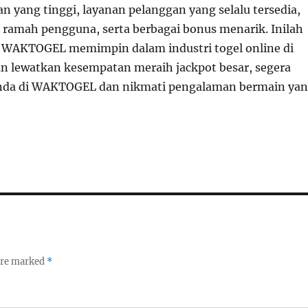
n yang tinggi, layanan pelanggan yang selalu tersedia,
ramah pengguna, serta berbagai bonus menarik. Inilah
 WAKTOGEL memimpin dalam industri togel online di
an lewatkan kesempatan meraih jackpot besar, segera
 Anda di WAKTOGEL dan nikmati pengalaman bermain ya
 are marked
*