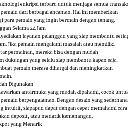
nologi enkripsi terbaru untuk menjaga semua transak
i pemain dari berbagai ancaman. Hal ini memberikan
i para pemain yang ingin bermain dengan tenang.
nggan Selama 24 Jam
diakan layanan pelanggan yang siap membantu setia
jam. Jika pemain mengalami masalah atau memiliki
utar permainan, mereka bisa dengan mudah
m dukungan yang selalu siap membantu kapan saja.
mbuat pemain merasa dihargai dan meningkatkan
main.
dah Digunakan
warkan antarmuka yang mudah dipahami, cocok untu
pemain berpengalaman. Dengan desain yang sederhana
ng intuitif, siapapun dapat dengan cepat memahami cara
ukan deposit, atau menarik kemenangan.
kpot yang Menarik