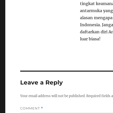
tingkat keamana
antarmuka yang 
alasan mengapa
Indonesia. Jang
daftarkan diri
luar biasa!
Leave a Reply
Your email address will not be published.
Required fields
COMMENT
*