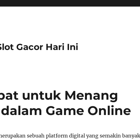
lot Gacor Hari Ini
at untuk Menang
r dalam Game Online
erupakan sebuah platform digital yang semakin banya