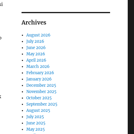
si
Archives
August 2026
p
July 2026
June 2026
May 2026
April 2026
March 2026
February 2026
January 2026
December 2025
November 2025
k
October 2025
September 2025
August 2025
July 2025
June 2025
May 2025