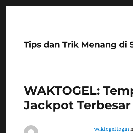
Tips dan Trik Menang di S
WAKTOGEL: Temp
Jackpot Terbesa
waktogel login
m