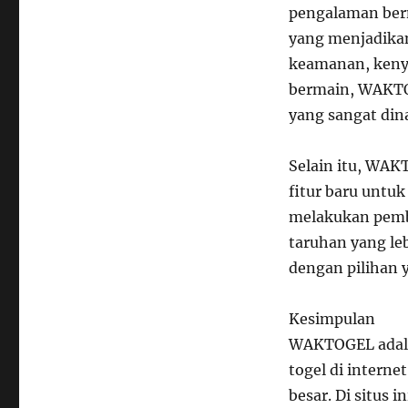
pengalaman ber
yang menjadika
keamanan, keny
bermain, WAKTO
yang sangat din
Selain itu, WAK
fitur baru untu
melakukan pemb
taruhan yang le
dengan pilihan y
Kesimpulan
WAKTOGEL adalah
togel di intern
besar. Di situs