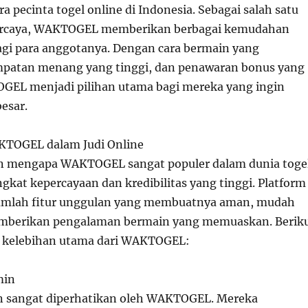
ra pecinta togel online di Indonesia. Sebagai salah satu
rpercaya, WAKTOGEL memberikan berbagai kemudahan
agi para anggotanya. Dengan cara bermain yang
patan menang yang tinggi, dan penawaran bonus yang
GEL menjadi pilihan utama bagi mereka yang ingin
esar.
TOGEL dalam Judi Online
an mengapa WAKTOGEL sangat populer dalam dunia toge
ngkat kepercayaan dan kredibilitas yang tinggi. Platform
ejumlah fitur unggulan yang membuatnya aman, mudah
emberikan pengalaman bermain yang memuaskan. Berik
a kelebihan utama dari WAKTOGEL:
min
 sangat diperhatikan oleh WAKTOGEL. Mereka