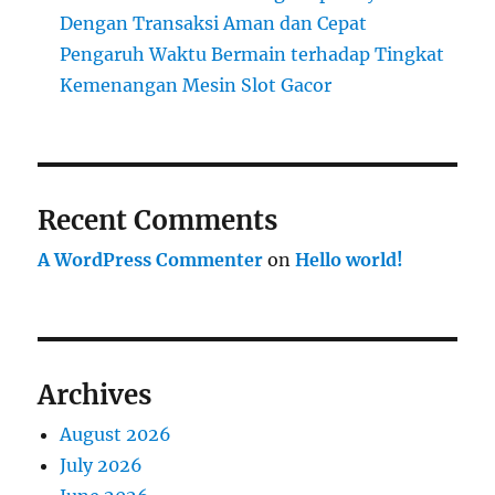
Dengan Transaksi Aman dan Cepat
Pengaruh Waktu Bermain terhadap Tingkat
Kemenangan Mesin Slot Gacor
Recent Comments
A WordPress Commenter
on
Hello world!
Archives
August 2026
July 2026