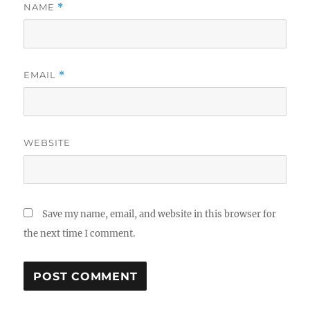
NAME
*
EMAIL
*
WEBSITE
Save my name, email, and website in this browser for
the next time I comment.