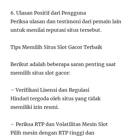
6. Ulasan Positif dari Pengguna
Periksa ulasan dan testimoni dari pemain lain
untuk menilai reputasi situs tersebut.
Tips Memilih Situs Slot Gacor Terbaik
Berikut adalah beberapa saran penting saat
memilih situs slot gacor:
– Verifikasi Lisensi dan Regulasi
Hindari tergoda oleh situs yang tidak
memiliki izin resmi.
– Periksa RTP dan Volatilitas Mesin Slot
Pilih mesin dengan RTP tinggi dan