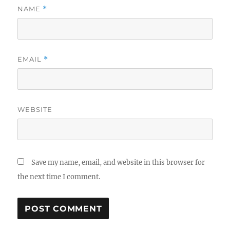
NAME
*
EMAIL
*
WEBSITE
Save my name, email, and website in this browser for
the next time I comment.