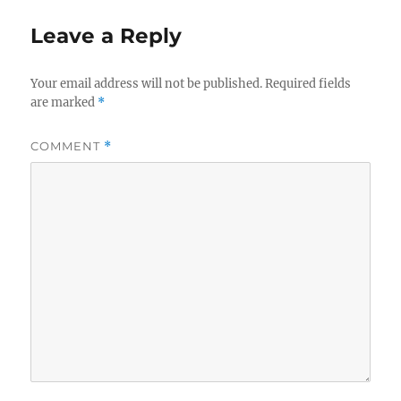
Leave a Reply
Your email address will not be published.
Required fields
are marked
*
COMMENT
*