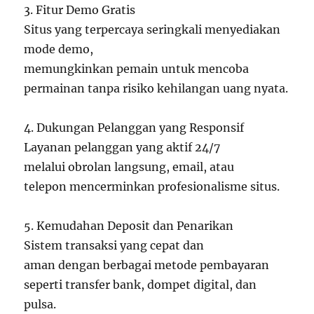
3. Fitur Demo Gratis
Situs yang terpercaya seringkali menyediakan
mode demo,
memungkinkan pemain untuk mencoba
permainan tanpa risiko kehilangan uang nyata.
4. Dukungan Pelanggan yang Responsif
Layanan pelanggan yang aktif 24/7
melalui obrolan langsung, email, atau
telepon mencerminkan profesionalisme situs.
5. Kemudahan Deposit dan Penarikan
Sistem transaksi yang cepat dan
aman dengan berbagai metode pembayaran
seperti transfer bank, dompet digital, dan
pulsa.