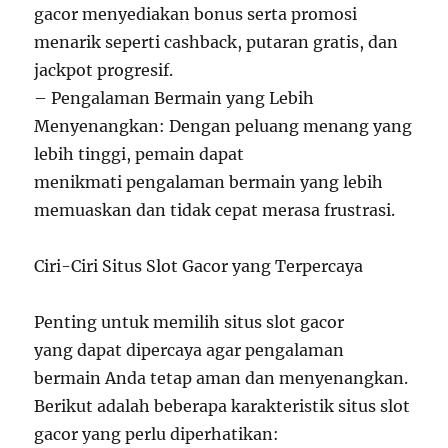
gacor menyediakan bonus serta promosi
menarik seperti cashback, putaran gratis, dan
jackpot progresif.
– Pengalaman Bermain yang Lebih
Menyenangkan: Dengan peluang menang yang
lebih tinggi, pemain dapat
menikmati pengalaman bermain yang lebih
memuaskan dan tidak cepat merasa frustrasi.
Ciri-Ciri Situs Slot Gacor yang Terpercaya
Penting untuk memilih situs slot gacor
yang dapat dipercaya agar pengalaman
bermain Anda tetap aman dan menyenangkan.
Berikut adalah beberapa karakteristik situs slot
gacor yang perlu diperhatikan: