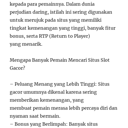
kepada para pemainnya. Dalam dunia
perjudian daring, istilah ini sering digunakan
untuk merujuk pada situs yang memiliki
tingkat kemenangan yang tinggi, banyak fitur
bonus, serta RTP (Return to Player)
yang menarik.
Mengapa Banyak Pemain Mencari Situs Slot
Gacor?
– Peluang Menang yang Lebih Tinggi: Situs
gacor umumnya dikenal karena sering
memberikan kemenangan, yang
membuat pemain merasa lebih percaya diri dan
nyaman saat bermain.
– Bonus yang Berlimpah: Banyak situs