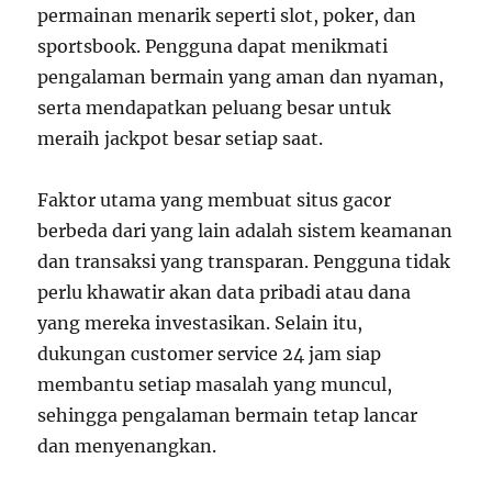
permainan menarik seperti slot, poker, dan
sportsbook. Pengguna dapat menikmati
pengalaman bermain yang aman dan nyaman,
serta mendapatkan peluang besar untuk
meraih jackpot besar setiap saat.
Faktor utama yang membuat situs gacor
berbeda dari yang lain adalah sistem keamanan
dan transaksi yang transparan. Pengguna tidak
perlu khawatir akan data pribadi atau dana
yang mereka investasikan. Selain itu,
dukungan customer service 24 jam siap
membantu setiap masalah yang muncul,
sehingga pengalaman bermain tetap lancar
dan menyenangkan.