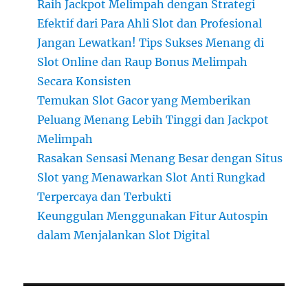
Raih Jackpot Melimpah dengan Strategi
Efektif dari Para Ahli Slot dan Profesional
Jangan Lewatkan! Tips Sukses Menang di
Slot Online dan Raup Bonus Melimpah
Secara Konsisten
Temukan Slot Gacor yang Memberikan
Peluang Menang Lebih Tinggi dan Jackpot
Melimpah
Rasakan Sensasi Menang Besar dengan Situs
Slot yang Menawarkan Slot Anti Rungkad
Terpercaya dan Terbukti
Keunggulan Menggunakan Fitur Autospin
dalam Menjalankan Slot Digital