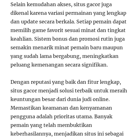
Selain kemudahan akses, situs gacor juga
dikenal karena variasi permainan yang lengkap
dan update secara berkala. Setiap pemain dapat
memilih game favorit sesuai minat dan tingkat
keahlian. Sistem bonus dan promosi rutin juga
semakin menarik minat pemain baru maupun
yang sudah lama bergabung, meningkatkan
peluang kemenangan secara signifikan.
Dengan reputasi yang baik dan fitur lengkap,
situs gacor menjadi solusi terbaik untuk meraih
keuntungan besar dari dunia judi online.
Memastikan keamanan dan kenyamanan
pengguna adalah prioritas utama. Banyak
pemain yang telah membuktikan
keberhasilannya, menjadikan situs ini sebagai