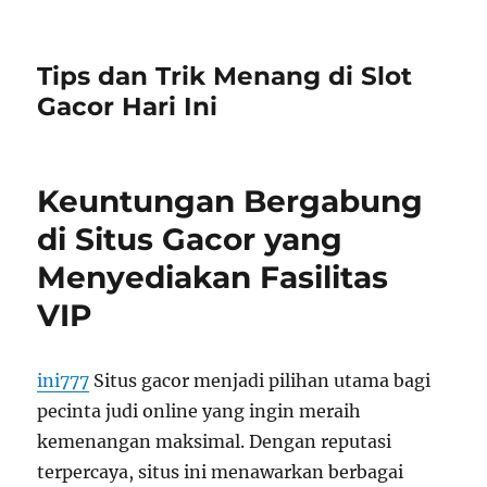
Tips dan Trik Menang di Slot
Gacor Hari Ini
Keuntungan Bergabung
di Situs Gacor yang
Menyediakan Fasilitas
VIP
ini777
Situs gacor menjadi pilihan utama bagi
pecinta judi online yang ingin meraih
kemenangan maksimal. Dengan reputasi
terpercaya, situs ini menawarkan berbagai