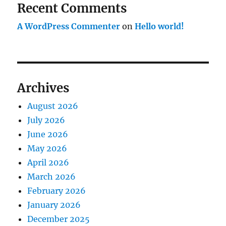
Recent Comments
A WordPress Commenter
on
Hello world!
Archives
August 2026
July 2026
June 2026
May 2026
April 2026
March 2026
February 2026
January 2026
December 2025