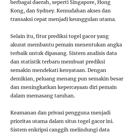
berbagai daerah, seperti Singapore, Hong
Kong, dan Sydney. Kemudahan akses dan
transaksi cepat menjadi keunggulan utama.
Selain itu, fitur prediksi togel gacor yang
akurat membantu pemain menentukan angka
terbaik untuk dipasang. Sistem analisis data
dan statistik terbaru membuat prediksi
semakin mendekati kenyataan. Dengan
demikian, peluang menang pun semakin besar
dan meningkatkan kepercayaan diri pemain
dalam memasang taruhan.
Keamanan dan privasi pengguna menjadi
prioritas utama dalam situs togel gacor ini.
Sistem enkripsi canggih melindungi data