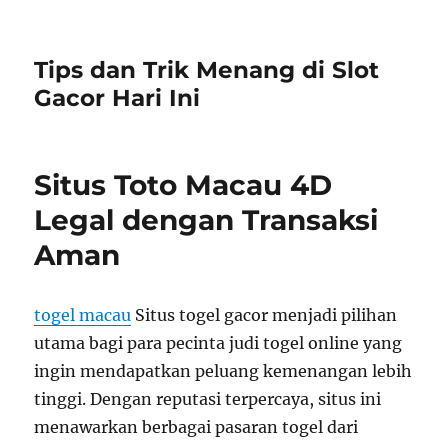
Tips dan Trik Menang di Slot
Gacor Hari Ini
Situs Toto Macau 4D
Legal dengan Transaksi
Aman
togel macau
Situs togel gacor menjadi pilihan
utama bagi para pecinta judi togel online yang
ingin mendapatkan peluang kemenangan lebih
tinggi. Dengan reputasi terpercaya, situs ini
menawarkan berbagai pasaran togel dari