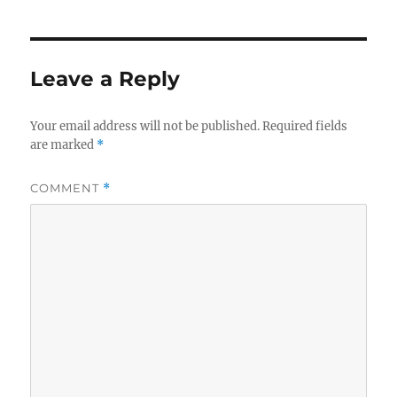
Leave a Reply
Your email address will not be published.
Required fields
are marked
*
COMMENT
*