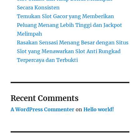
Secara Konsisten
Temukan Slot Gacor yang Memberikan
Peluang Menang Lebih Tinggi dan Jackpot
Melimpah
Rasakan Sensasi Menang Besar dengan Situs
Slot yang Menawarkan Slot Anti Rungkad
Terpercaya dan Terbukti
Recent Comments
A WordPress Commenter
on
Hello world!