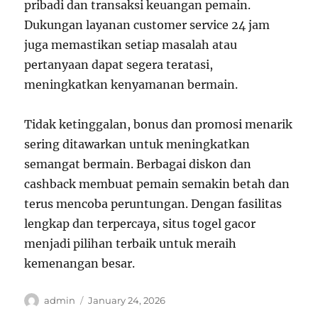
pribadi dan transaksi keuangan pemain.
Dukungan layanan customer service 24 jam
juga memastikan setiap masalah atau
pertanyaan dapat segera teratasi,
meningkatkan kenyamanan bermain.
Tidak ketinggalan, bonus dan promosi menarik
sering ditawarkan untuk meningkatkan
semangat bermain. Berbagai diskon dan
cashback membuat pemain semakin betah dan
terus mencoba peruntungan. Dengan fasilitas
lengkap dan terpercaya, situs togel gacor
menjadi pilihan terbaik untuk meraih
kemenangan besar.
Author
Posted
admin
January 24, 2026
on