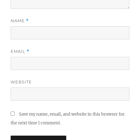
NAME
*
EMAIL
*
WEBSITE
Save my name, email, and website in this browser for
the next time I comment.