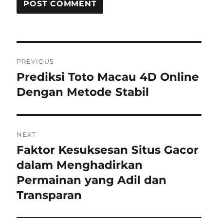
Post
PREVIOUS
navigation
Prediksi Toto Macau 4D Online
Previous
post:
Dengan Metode Stabil
NEXT
Faktor Kesuksesan Situs Gacor
Next
post:
dalam Menghadirkan
Permainan yang Adil dan
Transparan