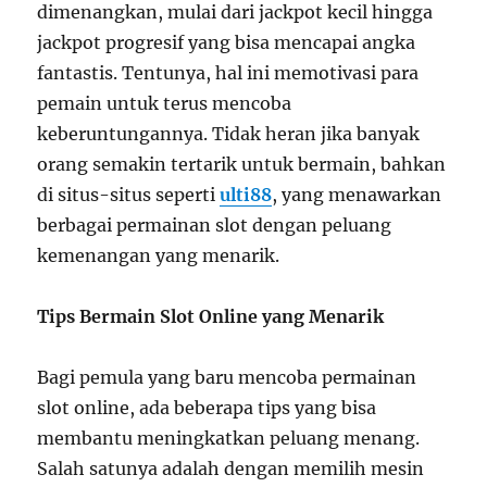
dimenangkan, mulai dari jackpot kecil hingga
jackpot progresif yang bisa mencapai angka
fantastis. Tentunya, hal ini memotivasi para
pemain untuk terus mencoba
keberuntungannya. Tidak heran jika banyak
orang semakin tertarik untuk bermain, bahkan
di situs-situs seperti
ulti88
, yang menawarkan
berbagai permainan slot dengan peluang
kemenangan yang menarik.
Tips Bermain Slot Online yang Menarik
Bagi pemula yang baru mencoba permainan
slot online, ada beberapa tips yang bisa
membantu meningkatkan peluang menang.
Salah satunya adalah dengan memilih mesin