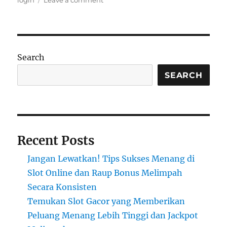
login
Leave a comment
Mengasah
Keberuntungan
di
Dunia
Slot
Search
Online
SEARCH
Recent Posts
Jangan Lewatkan! Tips Sukses Menang di
Slot Online dan Raup Bonus Melimpah
Secara Konsisten
Temukan Slot Gacor yang Memberikan
Peluang Menang Lebih Tinggi dan Jackpot