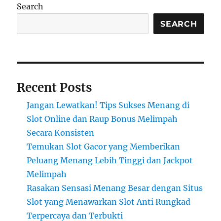
Search
SEARCH
Recent Posts
Jangan Lewatkan! Tips Sukses Menang di
Slot Online dan Raup Bonus Melimpah
Secara Konsisten
Temukan Slot Gacor yang Memberikan
Peluang Menang Lebih Tinggi dan Jackpot
Melimpah
Rasakan Sensasi Menang Besar dengan Situs
Slot yang Menawarkan Slot Anti Rungkad
Terpercaya dan Terbukti