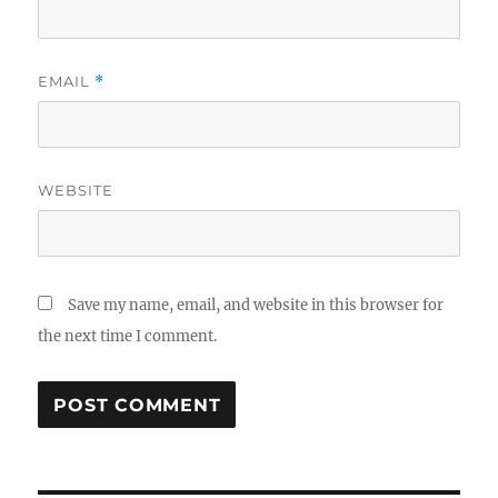
EMAIL
*
WEBSITE
Save my name, email, and website in this browser for
the next time I comment.