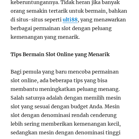
keberuntungannya. Tidak heran jika banyak
orang semakin tertarik untuk bermain, bahkan
di situs-situs seperti
ulti88
, yang menawarkan
berbagai permainan slot dengan peluang
kemenangan yang menarik.
Tips Bermain Slot Online yang Menarik
Bagi pemula yang baru mencoba permainan
slot online, ada beberapa tips yang bisa
membantu meningkatkan peluang menang.
Salah satunya adalah dengan memilih mesin
slot yang sesuai dengan budget Anda. Mesin
slot dengan denominasi rendah cenderung
lebih sering memberikan kemenangan kecil,
sedangkan mesin dengan denominasi tinggi