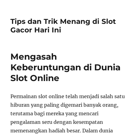
Tips dan Trik Menang di Slot
Gacor Hari Ini
Mengasah
Keberuntungan di Dunia
Slot Online
Permainan slot online telah menjadi salah satu
hiburan yang paling digemari banyak orang,
terutama bagi mereka yang mencari
pengalaman seru dengan kesempatan
memenangkan hadiah besar. Dalam dunia