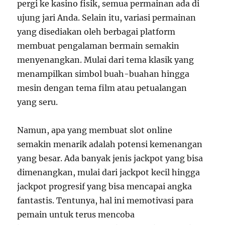
pergi ke kasino fisik, semua permainan ada di
ujung jari Anda. Selain itu, variasi permainan
yang disediakan oleh berbagai platform
membuat pengalaman bermain semakin
menyenangkan. Mulai dari tema klasik yang
menampilkan simbol buah-buahan hingga
mesin dengan tema film atau petualangan
yang seru.
Namun, apa yang membuat slot online
semakin menarik adalah potensi kemenangan
yang besar. Ada banyak jenis jackpot yang bisa
dimenangkan, mulai dari jackpot kecil hingga
jackpot progresif yang bisa mencapai angka
fantastis. Tentunya, hal ini memotivasi para
pemain untuk terus mencoba