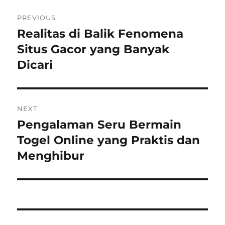
Post
PREVIOUS
navigation
Realitas di Balik Fenomena
Previous
post:
Situs Gacor yang Banyak
Dicari
NEXT
Pengalaman Seru Bermain
Next
post:
Togel Online yang Praktis dan
Menghibur