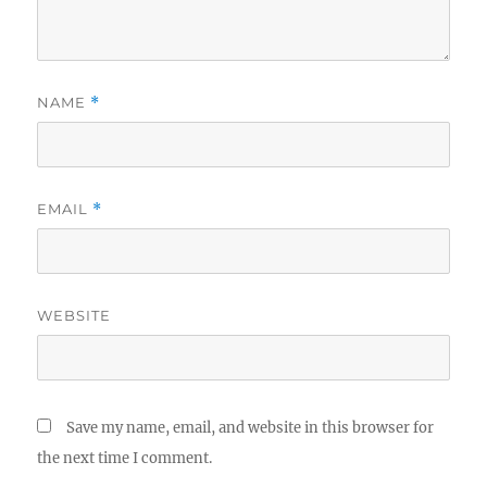
NAME
*
EMAIL
*
WEBSITE
Save my name, email, and website in this browser for
the next time I comment.