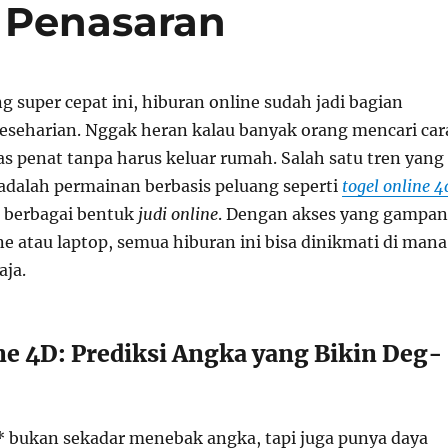
n Penasaran
ang super cepat ini, hiburan online sudah jadi bagian
eseharian. Nggak heran kalau banyak orang mencari car
as penat tanpa harus keluar rumah. Salah satu tren yang
 adalah permainan berbasis peluang seperti
togel online 4
a berbagai bentuk
judi online
. Dengan akses yang gampa
e atau laptop, semua hiburan ini bisa dinikmati di mana
aja.
ne 4D: Prediksi Angka yang Bikin Deg-
* bukan sekadar menebak angka, tapi juga punya daya