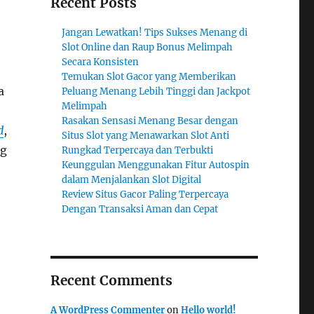
Recent Posts
Jangan Lewatkan! Tips Sukses Menang di
Slot Online dan Raup Bonus Melimpah
Secara Konsisten
Temukan Slot Gacor yang Memberikan
a
Peluang Menang Lebih Tinggi dan Jackpot
Melimpah
Rasakan Sensasi Menang Besar dengan
d
,
Situs Slot yang Menawarkan Slot Anti
ng
Rungkad Terpercaya dan Terbukti
Keunggulan Menggunakan Fitur Autospin
dalam Menjalankan Slot Digital
Review Situs Gacor Paling Terpercaya
Dengan Transaksi Aman dan Cepat
Recent Comments
A WordPress Commenter
on
Hello world!