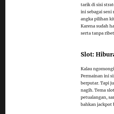
tarik di sisi st
ini sebagai sen
angka pilihan ki
Karena sudah had
serta tanpa ribet
Slot: Hibur
Kalau ngomongi
Permainan ini s
berputar. Tapi j
nagih. Tema slot
petualangan, sam
bahkan jackpot b