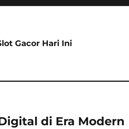
lot Gacor Hari Ini
Digital di Era Modern