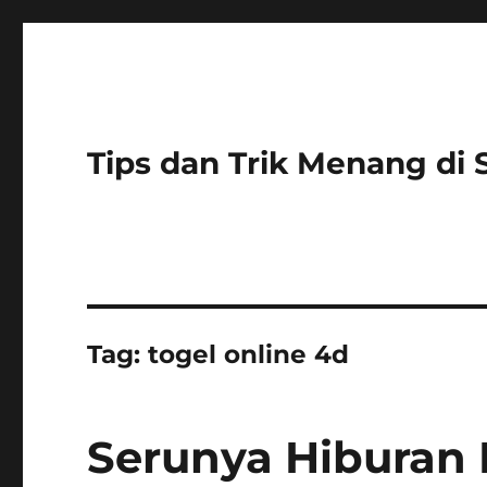
Tips dan Trik Menang di S
Tag:
togel online 4d
Serunya Hiburan 