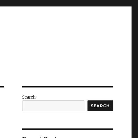
Search
SEARCH