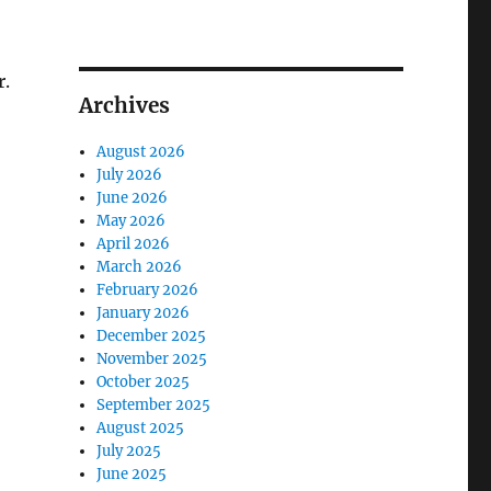
r.
Archives
August 2026
July 2026
June 2026
May 2026
April 2026
March 2026
February 2026
January 2026
December 2025
November 2025
October 2025
September 2025
August 2025
July 2025
June 2025