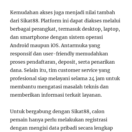
Kemudahan akses juga menjadi nilai tambah
dari Sikat88. Platform ini dapat diakses melalui
berbagai perangkat, termasuk desktop, laptop,
dan smartphone dengan sistem operasi
Android maupun iOS. Antarmuka yang
responsif dan user-friendly memudahkan
proses pendaftaran, deposit, serta penarikan
dana. Selain itu, tim customer service yang
profesional siap melayani selama 24 jam untuk
membantu mengatasi masalah teknis dan
memberikan informasi terkait layanan.
Untuk bergabung dengan Sikat88, calon
pemain hanya perlu melakukan registrasi
dengan mengisi data pribadi secara lengkap