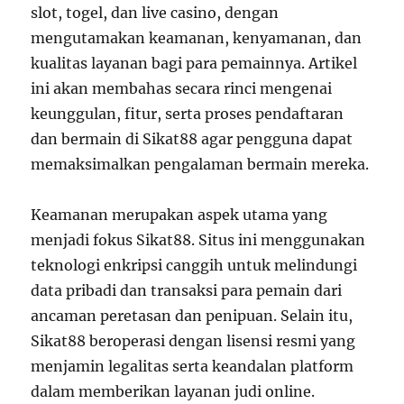
slot, togel, dan live casino, dengan
mengutamakan keamanan, kenyamanan, dan
kualitas layanan bagi para pemainnya. Artikel
ini akan membahas secara rinci mengenai
keunggulan, fitur, serta proses pendaftaran
dan bermain di Sikat88 agar pengguna dapat
memaksimalkan pengalaman bermain mereka.
Keamanan merupakan aspek utama yang
menjadi fokus Sikat88. Situs ini menggunakan
teknologi enkripsi canggih untuk melindungi
data pribadi dan transaksi para pemain dari
ancaman peretasan dan penipuan. Selain itu,
Sikat88 beroperasi dengan lisensi resmi yang
menjamin legalitas serta keandalan platform
dalam memberikan layanan judi online.