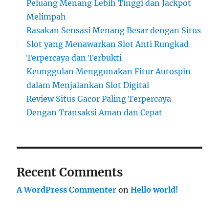
Peluang Menang Lebih Tinggi dan Jackpot
Melimpah
Rasakan Sensasi Menang Besar dengan Situs
Slot yang Menawarkan Slot Anti Rungkad
Terpercaya dan Terbukti
Keunggulan Menggunakan Fitur Autospin
dalam Menjalankan Slot Digital
Review Situs Gacor Paling Terpercaya
Dengan Transaksi Aman dan Cepat
Recent Comments
A WordPress Commenter
on
Hello world!