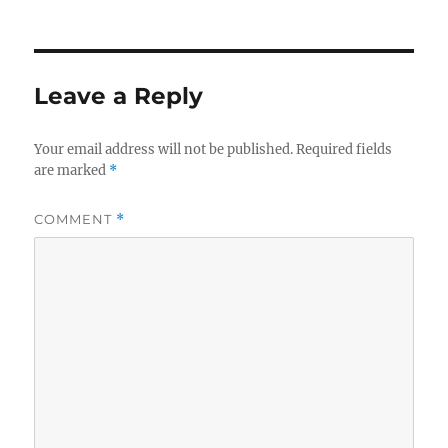
on
Leave a Reply
Your email address will not be published.
Required fields
are marked
*
COMMENT
*