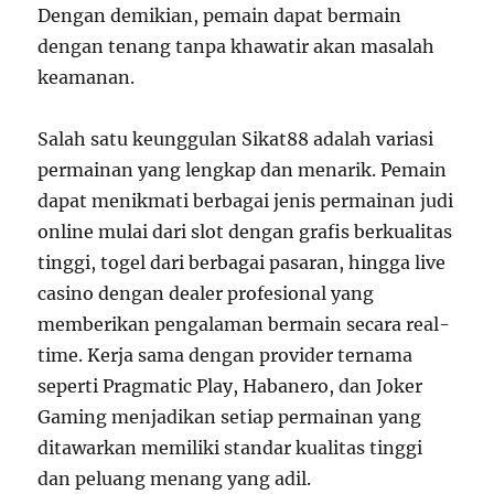
Dengan demikian, pemain dapat bermain
dengan tenang tanpa khawatir akan masalah
keamanan.
Salah satu keunggulan Sikat88 adalah variasi
permainan yang lengkap dan menarik. Pemain
dapat menikmati berbagai jenis permainan judi
online mulai dari slot dengan grafis berkualitas
tinggi, togel dari berbagai pasaran, hingga live
casino dengan dealer profesional yang
memberikan pengalaman bermain secara real-
time. Kerja sama dengan provider ternama
seperti Pragmatic Play, Habanero, dan Joker
Gaming menjadikan setiap permainan yang
ditawarkan memiliki standar kualitas tinggi
dan peluang menang yang adil.