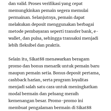
dan valid. Proses verifikasi yang cepat
memungkinkan pemain segera memulai
permainan. Selanjutnya, pemain dapat
melakukan deposit menggunakan berbagai
metode pembayaran seperti transfer bank, e-
wallet, dan pulsa, sehingga transaksi menjadi
lebih fleksibel dan praktis.
Selain itu, Sikat88 menawarkan beragam
promo dan bonus menarik untuk pemain baru
maupun pemain setia. Bonus deposit pertama,
cashback harian, serta program loyalitas
menjadi salah satu cara untuk meningkatkan
modal bermain dan peluang meraih
kemenangan besar. Promo-promo ini
membuat pengalaman bermain di Sikat88