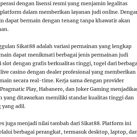
operasi dengan lisensi resmi yang menjamin legalitas
 platform dalam memberikan layanan judi online. Denga
n dapat bermain dengan tenang tanpa khawatir akan
an.
ggulan Sikat88 adalah variasi permainan yang lengkap
main dapat menikmati berbagai jenis permainan judi
 slot dengan grafis berkualitas tinggi, togel dari berbaga
 live casino dengan dealer profesional yang memberikan
ain secara real-time. Kerja sama dengan provider
 Pragmatic Play, Habanero, dan Joker Gaming menjadika
n yang ditawarkan memiliki standar kualitas tinggi dan
yang adil.
 juga menjadi nilai tambah dari Sikat88. Platform ini
elalui berbagai perangkat, termasuk desktop, laptop, da