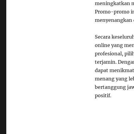
meningkatkan m
Promo-promo in
menyenangkan 
Secara keseluruh
online yang men
profesional, pi
terjamin. Denga
dapat menikmat
menang yang leb
bertanggung jawa
positif.