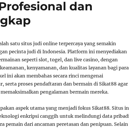
Profesional dan
ngkap
alah satu situs judi online terpercaya yang semakin
gan pecinta judi di Indonesia. Platform ini menyediakan
ermainan seperti slot, togel, dan live casino, dengan
eamanan, kenyamanan, dan kualitas layanan bagi para
kel ini akan membahas secara rinci mengenai
r, serta proses pendaftaran dan bermain di Sikat88 agar
 memaksimalkan pengalaman bermain mereka.
kan aspek utama yang menjadi fokus Sikat88. Situs in
nologi enkripsi canggih untuk melindungi data pribad
ara pemain dari ancaman peretasan dan penipuan. Selain