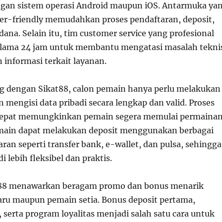
gan sistem operasi Android maupun iOS. Antarmuka ya
ser-friendly memudahkan proses pendaftaran, deposit,
dana. Selain itu, tim customer service yang profesional
elama 24 jam untuk membantu mengatasi masalah tekni
informasi terkait layanan.
 dengan Sikat88, calon pemain hanya perlu melakukan
n mengisi data pribadi secara lengkap dan valid. Proses
 cepat memungkinkan pemain segera memulai permainan
emain dapat melakukan deposit menggunakan berbagai
an seperti transfer bank, e-wallet, dan pulsa, sehingga
i lebih fleksibel dan praktis.
kat88 menawarkan beragam promo dan bonus menarik
ru maupun pemain setia. Bonus deposit pertama,
 serta program loyalitas menjadi salah satu cara untuk