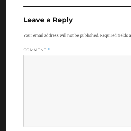
Leave a Reply
Your email address will not be published.
Required fields
COMMENT
*