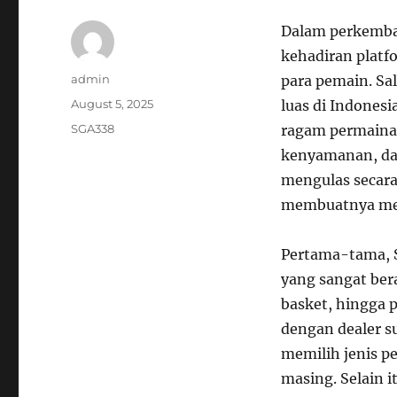
Dalam perkemban
kehadiran platf
Author
admin
para pemain. Sa
Posted
August 5, 2025
luas di Indonesi
on
Tags
SGA338
ragam permainan
kenyamanan, dan
mengulas secara
membuatnya men
Pertama-tama, 
yang sangat bera
basket, hingga p
dengan dealer 
memilih jenis p
masing. Selain 