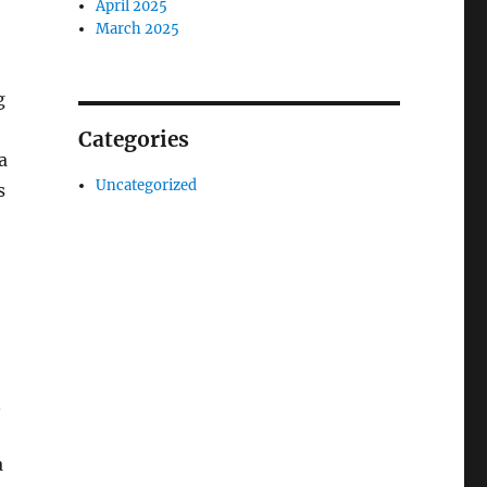
April 2025
March 2025
g
Categories
a
Uncategorized
s
n
a