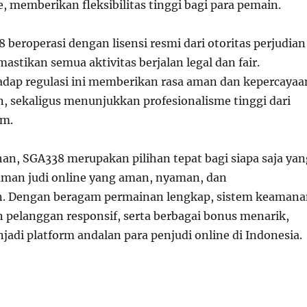
, memberikan fleksibilitas tinggi bagi para pemain.
 beroperasi dengan lisensi resmi dari otoritas perjudian
astikan semua aktivitas berjalan legal dan fair.
dap regulasi ini memberikan rasa aman dan kepercayaa
n, sekaligus menunjukkan profesionalisme tinggi dari
rm.
han, SGA338 merupakan pilihan tepat bagi siapa saja yan
man judi online yang aman, nyaman, dan
 Dengan beragam permainan lengkap, sistem keamana
n pelanggan responsif, serta berbagai bonus menarik,
adi platform andalan para penjudi online di Indonesia.