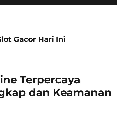
lot Gacor Hari Ini
line Terpercaya
ngkap dan Keamanan