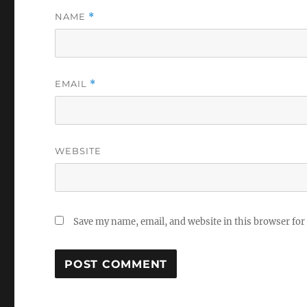
NAME
*
EMAIL
*
WEBSITE
Save my name, email, and website in this browser for