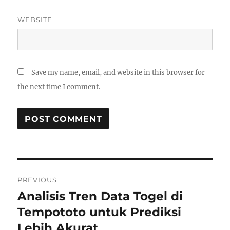
WEBSITE
Save my name, email, and website in this browser for
the next time I comment.
Post
PREVIOUS
navigation
Analisis Tren Data Togel di
Previous
post:
Tempototo untuk Prediksi
Lebih Akurat