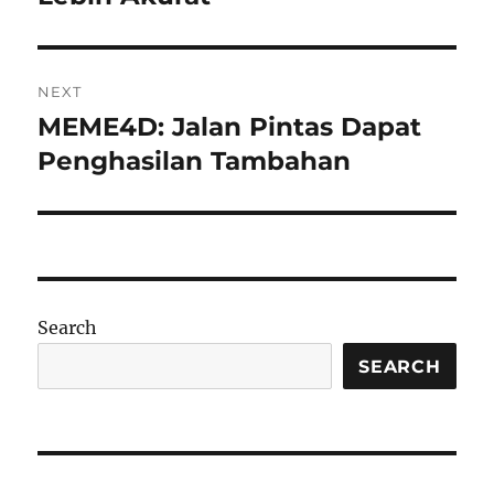
NEXT
MEME4D: Jalan Pintas Dapat
Next
post:
Penghasilan Tambahan
Search
SEARCH