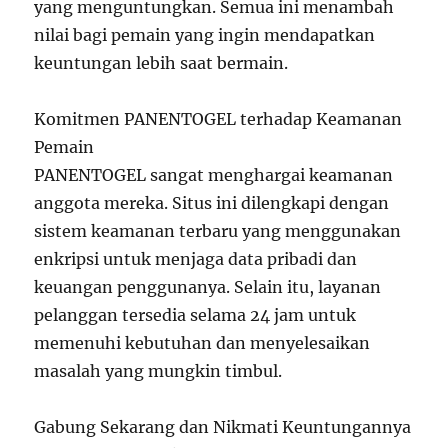
yang menguntungkan. Semua ini menambah
nilai bagi pemain yang ingin mendapatkan
keuntungan lebih saat bermain.
Komitmen PANENTOGEL terhadap Keamanan
Pemain
PANENTOGEL sangat menghargai keamanan
anggota mereka. Situs ini dilengkapi dengan
sistem keamanan terbaru yang menggunakan
enkripsi untuk menjaga data pribadi dan
keuangan penggunanya. Selain itu, layanan
pelanggan tersedia selama 24 jam untuk
memenuhi kebutuhan dan menyelesaikan
masalah yang mungkin timbul.
Gabung Sekarang dan Nikmati Keuntungannya