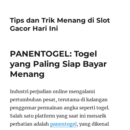
Tips dan Trik Menang di Slot
Gacor Hari Ini
PANENTOGEL: Togel
yang Paling Siap Bayar
Menang
Industri perjudian online mengalami
pertumbuhan pesat, terutama di kalangan
penggemar permainan angka seperti togel.
Salah satu platform yang saat ini menarik
perhatian adalah
panentogel
, yang dikenal