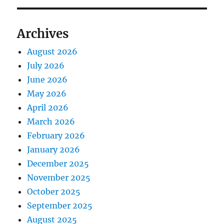
Archives
August 2026
July 2026
June 2026
May 2026
April 2026
March 2026
February 2026
January 2026
December 2025
November 2025
October 2025
September 2025
August 2025