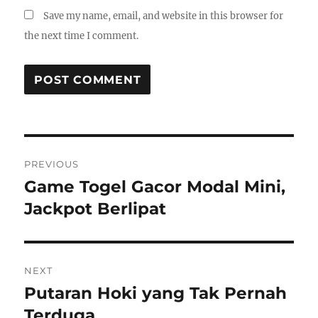
Save my name, email, and website in this browser for
the next time I comment.
Post
PREVIOUS
navigation
Game Togel Gacor Modal Mini,
Previous
post:
Jackpot Berlipat
NEXT
Putaran Hoki yang Tak Pernah
Next
post:
Terduga