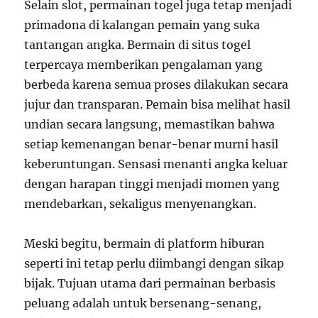
Selain slot, permainan togel juga tetap menjadi
primadona di kalangan pemain yang suka
tantangan angka. Bermain di situs togel
terpercaya memberikan pengalaman yang
berbeda karena semua proses dilakukan secara
jujur dan transparan. Pemain bisa melihat hasil
undian secara langsung, memastikan bahwa
setiap kemenangan benar-benar murni hasil
keberuntungan. Sensasi menanti angka keluar
dengan harapan tinggi menjadi momen yang
mendebarkan, sekaligus menyenangkan.
Meski begitu, bermain di platform hiburan
seperti ini tetap perlu diimbangi dengan sikap
bijak. Tujuan utama dari permainan berbasis
peluang adalah untuk bersenang-senang,