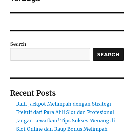
Search
SEARCH
Recent Posts
Raih Jackpot Melimpah dengan Strategi
Efektif dari Para Ahli Slot dan Profesional
Jangan Lewatkan! Tips Sukses Menang di
Slot Online dan Raup Bonus Melimpah