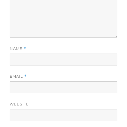
NAME
*
EMAIL
*
WEBSITE