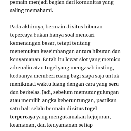
pemain menjadi bagian dari komunitas yang
saling memahami.
Pada akhirnya, bermain di situs hiburan
tepercaya bukan hanya soal mencari
kemenangan besar, tetapi tentang
menemukan keseimbangan antara hiburan dan
kenyamanan. Entah itu lewat slot yang memicu
adrenalin atau togel yang mengasah insting,
keduanya memberi ruang bagi siapa saja untuk
menikmati waktu luang dengan cara yang seru
dan berkelas. Jadi, sebelum memutar gulungan
atau memilih angka keberuntungan, pastikan
satu hal: selalu bermain di
situs togel
terpercaya
yang mengutamakan kejujuran,
keamanan, dan kenyamanan setiap