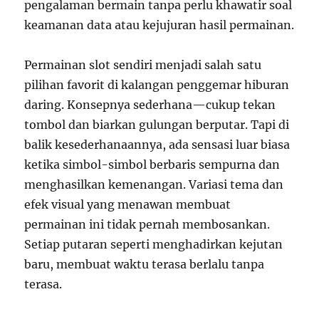
pengalaman bermain tanpa perlu khawatir soal
keamanan data atau kejujuran hasil permainan.
Permainan slot sendiri menjadi salah satu
pilihan favorit di kalangan penggemar hiburan
daring. Konsepnya sederhana—cukup tekan
tombol dan biarkan gulungan berputar. Tapi di
balik kesederhanaannya, ada sensasi luar biasa
ketika simbol-simbol berbaris sempurna dan
menghasilkan kemenangan. Variasi tema dan
efek visual yang menawan membuat
permainan ini tidak pernah membosankan.
Setiap putaran seperti menghadirkan kejutan
baru, membuat waktu terasa berlalu tanpa
terasa.