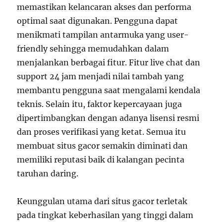
memastikan kelancaran akses dan performa
optimal saat digunakan. Pengguna dapat
menikmati tampilan antarmuka yang user-
friendly sehingga memudahkan dalam
menjalankan berbagai fitur. Fitur live chat dan
support 24 jam menjadi nilai tambah yang
membantu pengguna saat mengalami kendala
teknis. Selain itu, faktor kepercayaan juga
dipertimbangkan dengan adanya lisensi resmi
dan proses verifikasi yang ketat. Semua itu
membuat situs gacor semakin diminati dan
memiliki reputasi baik di kalangan pecinta
taruhan daring.
Keunggulan utama dari situs gacor terletak
pada tingkat keberhasilan yang tinggi dalam