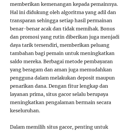
memberikan kemenangan kepada pemainnya.
Hal ini didukung oleh algoritma yang adil dan
transparan sehingga setiap hasil permainan
benar-benar acak dan tidak memihak. Bonus
dan promosi yang rutin diberikan juga menjadi
daya tarik tersendiri, memberikan peluang
tambahan bagi pemain untuk meningkatkan
saldo mereka. Berbagai metode pembayaran
yang beragam dan aman juga memudahkan
pengguna dalam melakukan deposit maupun
penarikan dana. Dengan fitur lengkap dan
layanan prima, situs gacor selalu berupaya
meningkatkan pengalaman bermain secara
keseluruhan.
Dalam memilih situs gacor, penting untuk