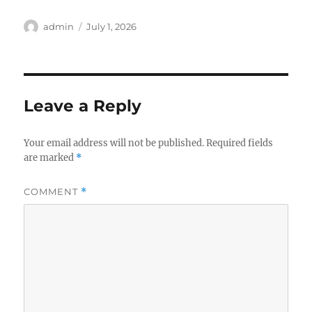
Author
Posted
admin
July 1, 2026
on
Leave a Reply
Your email address will not be published.
Required fields
are marked
*
COMMENT
*