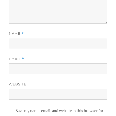
NAME
*
EMAIL
*
WEBSITE
Save my name, email, and website in this browser for