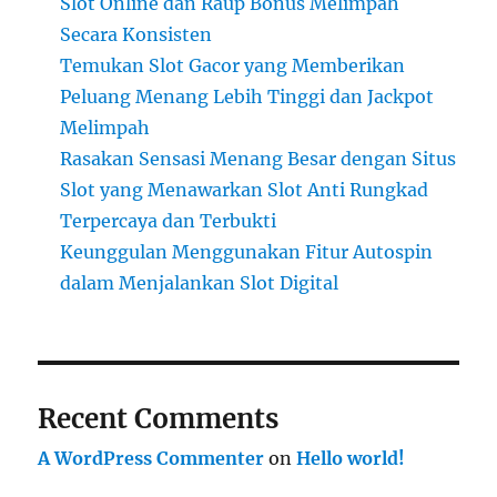
Slot Online dan Raup Bonus Melimpah
Secara Konsisten
Temukan Slot Gacor yang Memberikan
Peluang Menang Lebih Tinggi dan Jackpot
Melimpah
Rasakan Sensasi Menang Besar dengan Situs
Slot yang Menawarkan Slot Anti Rungkad
Terpercaya dan Terbukti
Keunggulan Menggunakan Fitur Autospin
dalam Menjalankan Slot Digital
Recent Comments
A WordPress Commenter
on
Hello world!