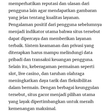
memperhatikan reputasi dan ulasan dari
pengguna lain agar mendapatkan gambaran
yang jelas tentang kualitas layanan.
Pengalaman positif dari pengguna sebelumnya
menjadi indikator utama bahwa situs tersebut
dapat dipercaya dan memberikan layanan
terbaik. Sistem keamanan dan privasi yang
diterapkan harus mampu melindungi data
pribadi dan transaksi keuangan pengguna.
Selain itu, keberagaman permainan seperti
slot, live casino, dan taruhan olahraga
meningkatkan daya tarik dan fleksibilitas
dalam bermain. Dengan berbagai keunggulan
tersebut, situs gacor menjadi pilihan utama
yang layak dipertimbangkan untuk meraih
kemenangan maksimal.