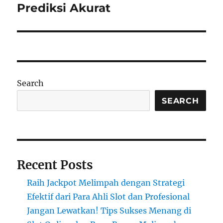
Prediksi Akurat
Search
SEARCH
Recent Posts
Raih Jackpot Melimpah dengan Strategi
Efektif dari Para Ahli Slot dan Profesional
Jangan Lewatkan! Tips Sukses Menang di