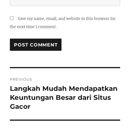
Save my name, email, and website in this browser for
the next time I comment.
Post
PREVIOUS
navigation
Langkah Mudah Mendapatkan
Previous
post:
Keuntungan Besar dari Situs
Gacor