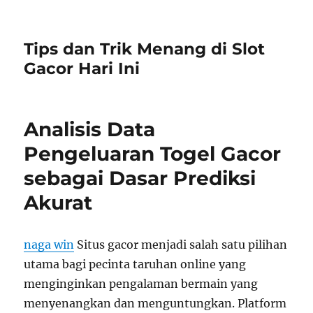
Tips dan Trik Menang di Slot
Gacor Hari Ini
Analisis Data
Pengeluaran Togel Gacor
sebagai Dasar Prediksi
Akurat
naga win
Situs gacor menjadi salah satu pilihan
utama bagi pecinta taruhan online yang
menginginkan pengalaman bermain yang
menyenangkan dan menguntungkan. Platform