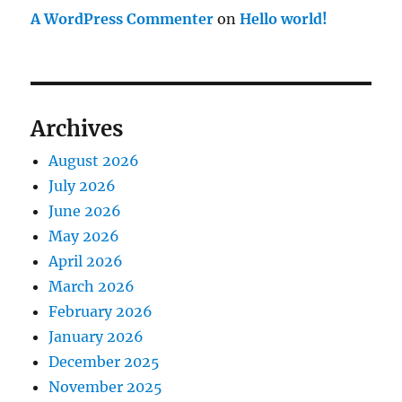
A WordPress Commenter
on
Hello world!
Archives
August 2026
July 2026
June 2026
May 2026
April 2026
March 2026
February 2026
January 2026
December 2025
November 2025