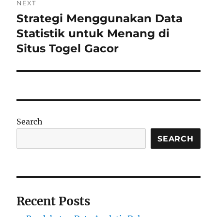
NEXT
Strategi Menggunakan Data
Next
post:
Statistik untuk Menang di
Situs Togel Gacor
Search
SEARCH
Recent Posts