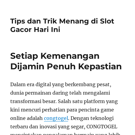
Tips dan Trik Menang di Slot
Gacor Hari Ini
Setiap Kemenangan
Dijamin Penuh Kepastian
Dalam era digital yang berkembang pesat,
dunia permainan daring telah mengalami
transformasi besar. Salah satu platform yang
kini mencuri perhatian para pencinta game
online adalah
congtogel
. Dengan teknologi
terbaru dan inovasi yang segar, CONGTOGEL