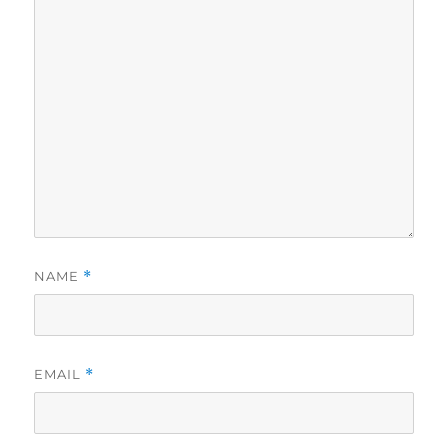
NAME
*
EMAIL
*