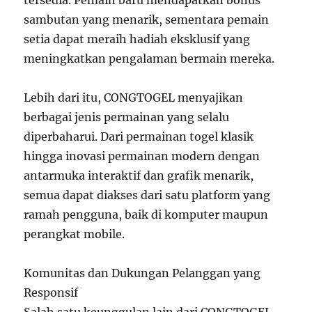
tersedia. Pemain baru mendapatkan bonus
sambutan yang menarik, sementara pemain
setia dapat meraih hadiah eksklusif yang
meningkatkan pengalaman bermain mereka.
Lebih dari itu, CONGTOGEL menyajikan
berbagai jenis permainan yang selalu
diperbaharui. Dari permainan togel klasik
hingga inovasi permainan modern dengan
antarmuka interaktif dan grafik menarik,
semua dapat diakses dari satu platform yang
ramah pengguna, baik di komputer maupun
perangkat mobile.
Komunitas dan Dukungan Pelanggan yang
Responsif