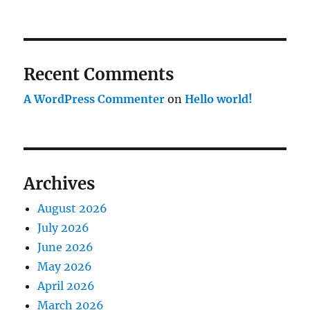
Recent Comments
A WordPress Commenter
on
Hello world!
Archives
August 2026
July 2026
June 2026
May 2026
April 2026
March 2026