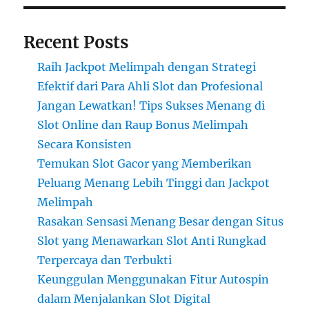
Recent Posts
Raih Jackpot Melimpah dengan Strategi
Efektif dari Para Ahli Slot dan Profesional
Jangan Lewatkan! Tips Sukses Menang di
Slot Online dan Raup Bonus Melimpah
Secara Konsisten
Temukan Slot Gacor yang Memberikan
Peluang Menang Lebih Tinggi dan Jackpot
Melimpah
Rasakan Sensasi Menang Besar dengan Situs
Slot yang Menawarkan Slot Anti Rungkad
Terpercaya dan Terbukti
Keunggulan Menggunakan Fitur Autospin
dalam Menjalankan Slot Digital