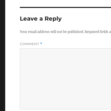
Leave a Reply
Your email address will not be published.
Required fields
COMMENT
*