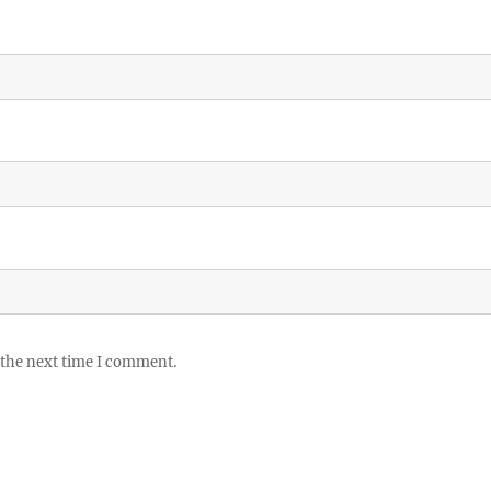
 the next time I comment.