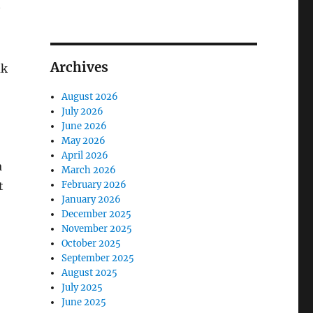
Archives
uk
August 2026
July 2026
June 2026
May 2026
April 2026
a
March 2026
t
February 2026
January 2026
December 2025
November 2025
October 2025
September 2025
August 2025
July 2025
June 2025