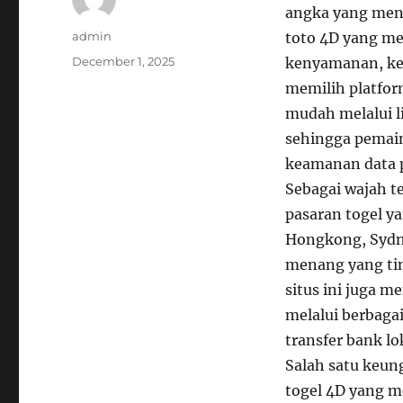
angka yang menc
Author
admin
toto 4D yang mem
Posted
December 1, 2025
kenyamanan, ke
on
memilih platfo
mudah melalui l
sehingga pemain
keamanan data p
Sebagai wajah t
pasaran togel y
Hongkong, Sydne
menang yang tin
situs ini juga 
melalui berbaga
transfer bank lo
Salah satu keun
togel 4D yang 