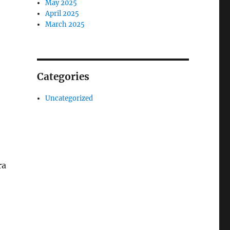
May 2025
April 2025
March 2025
Categories
Uncategorized
ra