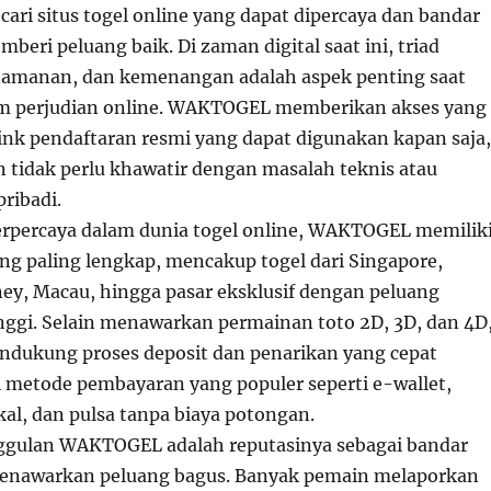
ari situs togel online yang dapat dipercaya dan bandar
beri peluang baik. Di zaman digital saat ini, triad
amanan, dan kemenangan adalah aspek penting saat
rm perjudian online. WAKTOGEL memberikan akses yang
ink pendaftaran resmi yang dapat digunakan kapan saja,
 tidak perlu khawatir dengan masalah teknis atau
ribadi.
erpercaya dalam dunia togel online, WAKTOGEL memilik
ang paling lengkap, mencakup togel dari Singapore,
y, Macau, hingga pasar eksklusif dengan peluang
ggi. Selain menawarkan permainan toto 2D, 3D, dan 4D
mendukung proses deposit dan penarikan yang cepat
i metode pembayaran yang populer seperti e-wallet,
kal, dan pulsa tanpa biaya potongan.
ggulan WAKTOGEL adalah reputasinya sebagai bandar
menawarkan peluang bagus. Banyak pemain melaporkan