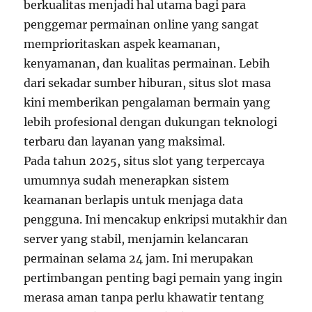
berkualitas menjadi hal utama bagi para
penggemar permainan online yang sangat
memprioritaskan aspek keamanan,
kenyamanan, dan kualitas permainan. Lebih
dari sekadar sumber hiburan, situs slot masa
kini memberikan pengalaman bermain yang
lebih profesional dengan dukungan teknologi
terbaru dan layanan yang maksimal.
Pada tahun 2025, situs slot yang terpercaya
umumnya sudah menerapkan sistem
keamanan berlapis untuk menjaga data
pengguna. Ini mencakup enkripsi mutakhir dan
server yang stabil, menjamin kelancaran
permainan selama 24 jam. Ini merupakan
pertimbangan penting bagi pemain yang ingin
merasa aman tanpa perlu khawatir tentang