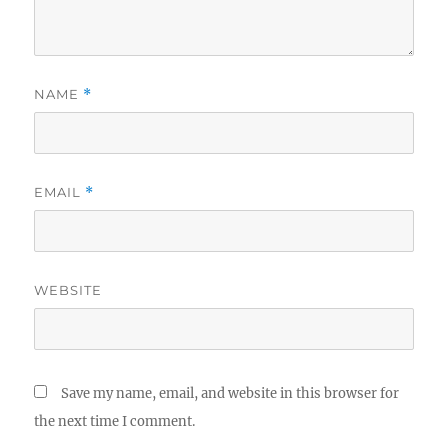
NAME
*
EMAIL
*
WEBSITE
Save my name, email, and website in this browser for
the next time I comment.