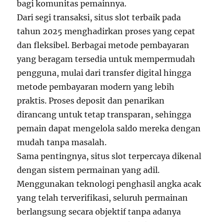
bagi komunitas pemainnya.
Dari segi transaksi, situs slot terbaik pada
tahun 2025 menghadirkan proses yang cepat
dan fleksibel. Berbagai metode pembayaran
yang beragam tersedia untuk mempermudah
pengguna, mulai dari transfer digital hingga
metode pembayaran modern yang lebih
praktis. Proses deposit dan penarikan
dirancang untuk tetap transparan, sehingga
pemain dapat mengelola saldo mereka dengan
mudah tanpa masalah.
Sama pentingnya, situs slot terpercaya dikenal
dengan sistem permainan yang adil.
Menggunakan teknologi penghasil angka acak
yang telah terverifikasi, seluruh permainan
berlangsung secara objektif tanpa adanya