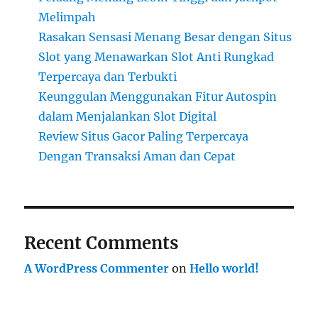
Melimpah
Rasakan Sensasi Menang Besar dengan Situs
Slot yang Menawarkan Slot Anti Rungkad
Terpercaya dan Terbukti
Keunggulan Menggunakan Fitur Autospin
dalam Menjalankan Slot Digital
Review Situs Gacor Paling Terpercaya
Dengan Transaksi Aman dan Cepat
Recent Comments
A WordPress Commenter
on
Hello world!