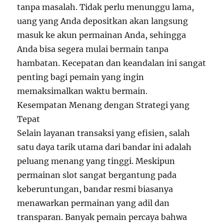
tanpa masalah. Tidak perlu menunggu lama,
uang yang Anda depositkan akan langsung
masuk ke akun permainan Anda, sehingga
Anda bisa segera mulai bermain tanpa
hambatan. Kecepatan dan keandalan ini sangat
penting bagi pemain yang ingin
memaksimalkan waktu bermain.
Kesempatan Menang dengan Strategi yang
Tepat
Selain layanan transaksi yang efisien, salah
satu daya tarik utama dari bandar ini adalah
peluang menang yang tinggi. Meskipun
permainan slot sangat bergantung pada
keberuntungan, bandar resmi biasanya
menawarkan permainan yang adil dan
transparan. Banyak pemain percaya bahwa