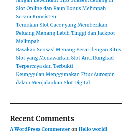
Jangan Lewatkan! Tips Sukses Menang di
Slot Online dan Raup Bonus Melimpah
Secara Konsisten
Temukan Slot Gacor yang Memberikan
Peluang Menang Lebih Tinggi dan Jackpot
Melimpah
Rasakan Sensasi Menang Besar dengan Situs
Slot yang Menawarkan Slot Anti Rungkad
Terpercaya dan Terbukti
Keunggulan Menggunakan Fitur Autospin
dalam Menjalankan Slot Digital
Recent Comments
A WordPress Commenter
on
Hello world!