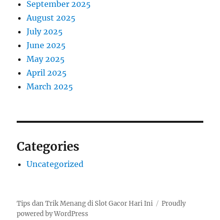
September 2025
August 2025
July 2025
June 2025
May 2025
April 2025
March 2025
Categories
Uncategorized
Tips dan Trik Menang di Slot Gacor Hari Ini
Proudly
powered by WordPress