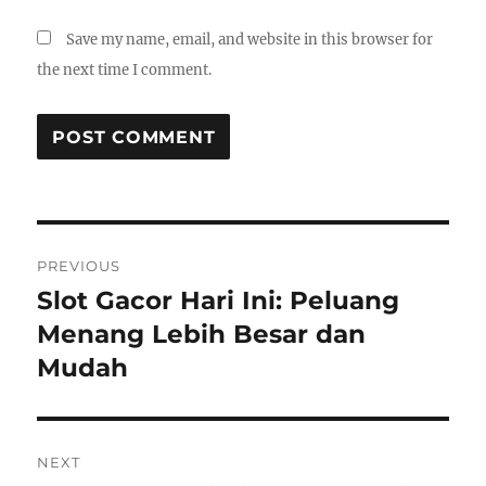
Save my name, email, and website in this browser for
the next time I comment.
Post
PREVIOUS
navigation
Slot Gacor Hari Ini: Peluang
Previous
post:
Menang Lebih Besar dan
Mudah
NEXT