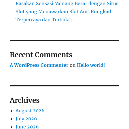
Rasakan Sensasi Menang Besar dengan Situs
Slot yang Menawarkan Slot Anti Rungkad
Terpercaya dan Terbukti
Recent Comments
A WordPress Commenter
on
Hello world!
Archives
August 2026
July 2026
June 2026