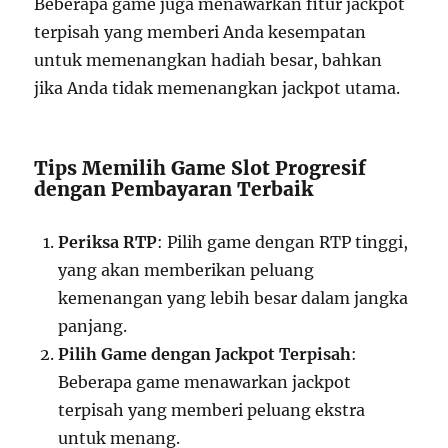
Beberapa game juga menawarkan fitur jackpot
terpisah yang memberi Anda kesempatan
untuk memenangkan hadiah besar, bahkan
jika Anda tidak memenangkan jackpot utama.
Tips Memilih Game Slot Progresif
dengan Pembayaran Terbaik
Periksa RTP
: Pilih game dengan RTP tinggi,
yang akan memberikan peluang
kemenangan yang lebih besar dalam jangka
panjang.
Pilih Game dengan Jackpot Terpisah
:
Beberapa game menawarkan jackpot
terpisah yang memberi peluang ekstra
untuk menang.