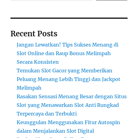
Hari
Recent Posts
Jangan Lewatkan! Tips Sukses Menang di
Slot Online dan Raup Bonus Melimpah
Secara Konsisten
Temukan Slot Gacor yang Memberikan
Peluang Menang Lebih Tinggi dan Jackpot
Melimpah
Rasakan Sensasi Menang Besar dengan Situs
Slot yang Menawarkan Slot Anti Rungkad
Terpercaya dan Terbukti
Keunggulan Menggunakan Fitur Autospin
dalam Menjalankan Slot Digital